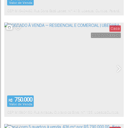
Valor de Venda
CEP: 81540-460
,
Rua Dona Sazá Lattes
,
N°:
413
,
Uberaba
,
Curitiba
,
Paraná
,
Brasil
Casa
2370
(517-dota-D)
750.000
R$
Valor de Venda
CEP: 81580-150
,
Rua Amadeu Cipriano da Silva
,
N°:
125
,
Uberaba
Curitiba
,
Paraná
,
Brasil