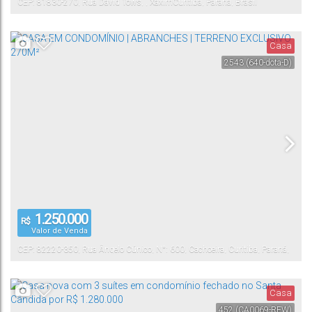
CEP: 81830-270
,
Rua David Tows
,
,
Xaxim
Curitiba
,
Paraná
,
Brasil
Casa
2543
(640-dota-D)
1.250.000
R$
Valor de Venda
CEP: 82220-350
,
Rua Ângelo Cúnico
,
N°:
600
,
Cachoeira
,
Curitiba
,
Paraná
,
Brasil
Casa
452
(CA0069-REW)