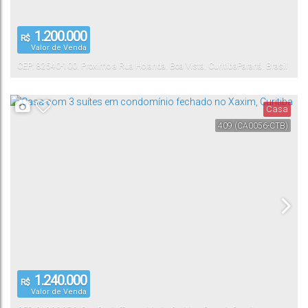
1.200.000
R$
Valor de Venda
CEP: 82540-100
,
Proximo a Rua Holanda
,
Boa Vista
,
Curitiba
Paraná
,
Brasil
Casa
409
(CA0056-CTB)
1.240.000
R$
Valor de Venda