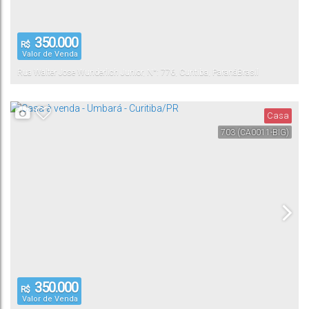
350.000
R$
Valor de Venda
Rua Walter Jose Wunderlich Junior
,
N°:
776
,
Curitiba
,
Paraná
Brasil
Casa
703
(CA0011-BIG)
350.000
R$
Valor de Venda