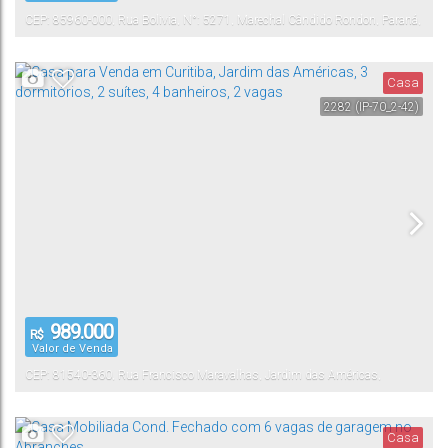
CEP: 85960-000
,
Rua Bolivia
,
N°:
5271
,
Marechal Cândido Rondon
,
Paraná
,
Brasil
Casa
2282
(IP-70_2-42)
989.000
R$
Valor de Venda
CEP: 81540-360
,
Rua Francisco Maravalhas
,
Jardim das Américas
,
Curitiba
Paraná
,
Brasil
Casa