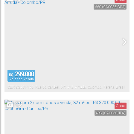
660
(CA0036-GIM)
299.000
R$
Valor de Venda
CEP: 83401-140
,
Rua Do Cardeal
,
N°:
415
,
Arruda
,
Colombo
,
Paraná
,
Brasil
Casa
498
(CA0030-JPA)