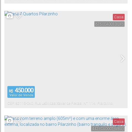
Casa
675
(CA0010-LIP)
450.000
R$
Valor de Venda
CEP: 82115-040
,
Rua Leônidas Xavier de Freitas
,
N°:
114
,
Pilarzinho
,
Curitiba
,
Paraná
,
Brasil
Casa
442
(CA0007-WBA)