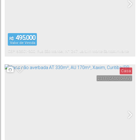
495.000
R$
Valor de Venda
CEP: 83501-300
,
Rua São Manoel
,
N°:
247
,
Jardim Monte Santo
Almirante
Tamandaré
,
Paraná
,
Brasil
Casa
2317
(CA0010-FAV)