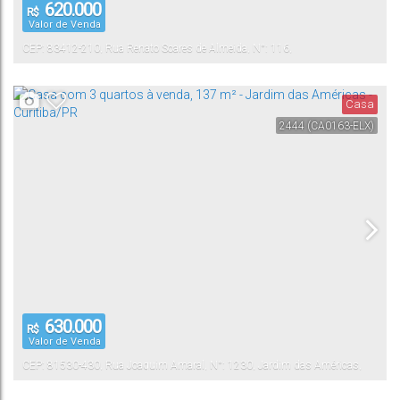
620.000
R$
Valor de Venda
CEP: 83412-210
,
Rua Renato Soares de Almeida
,
N°:
116
,
Canguiri
Colombo
,
Paraná
,
Brasil
Casa
2444
(CA0163-ELX)
630.000
R$
Valor de Venda
CEP: 81530-430
,
Rua Joaquim Amaral
,
N°:
1230
,
Jardim das Américas
,
Curitiba
,
Paraná
,
Brasil