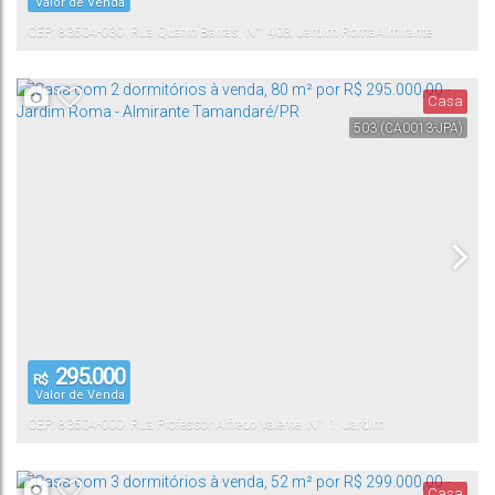
Valor de Venda
CEP: 83504-030
,
Rua Quatro Barras
,
N°:
403
,
Jardim Roma
Almirante
Tamandaré
,
Paraná
,
Brasil
Casa
503
(CA0013-JPA)
295.000
R$
Valor de Venda
CEP: 83504-000
,
Rua Professor Alfredo Valente
,
N°:
1
,
Jardim
Roma
Almirante Tamandaré
,
Paraná
,
Brasil
Casa