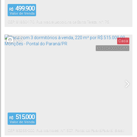
499.900
R$
Valor de Venda
CEP: 81830-170
,
Rua Madre Leopoldina de Santa Tereza
,
N°:
75
,
Xaxim
Curitiba
,
Paraná
,
Brasil
Casa
653
(CA0037-GIM)
515.000
R$
Valor de Venda
CEP: 83255-000
,
Rua Mamores
,
N°:
507
,
Pontal do Paraná
Paraná
,
Brasil