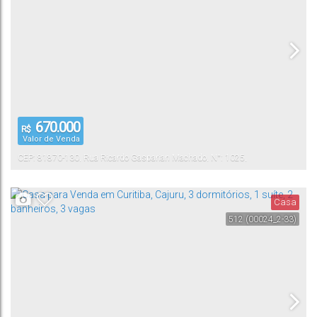
670.000
R$
Valor de Venda
CEP: 81870-130
,
Rua Ricardo Gasparian Machado
,
N°:
1025
,
Pinheirinho
Curitiba
,
Paraná
,
Brasil
Casa
512
(00024_2-33)