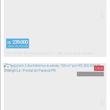
239.000
R$
Valor de Venda
CEP: 83706-160
,
Rua Arapongas
,
N°:
1528
,
Capela Velha
,
Araucária
,
Paraná
,
Brasil
Casa
654
(CA0031-GIM)