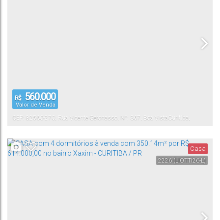
560.000
R$
Valor de Venda
CEP: 82560-270
,
Rua Vicente Geronasso
,
N°:
367
,
Boa Vista
Curitiba
,
Paraná
,
Brasil
Casa
2226
(LIOTTI26-L)