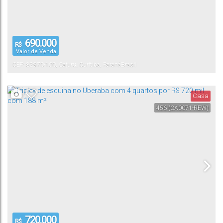
690.000
R$
Valor de Venda
CEP: 82970-100
,
Cajuru
,
Curitiba
,
Paraná
Brasil
Casa
456
(CA0071-REW)
720.000
R$