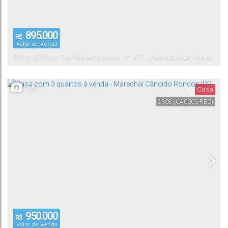
895.000
R$
Valor de Venda
CEP: 81570-440
,
Rua Presidente Wilson
,
N°:
472
,
Uberaba
Curitiba
,
Paraná
,
Brasil
Casa
2308
(CA0006-REC)
950.000
R$
Valor de Venda