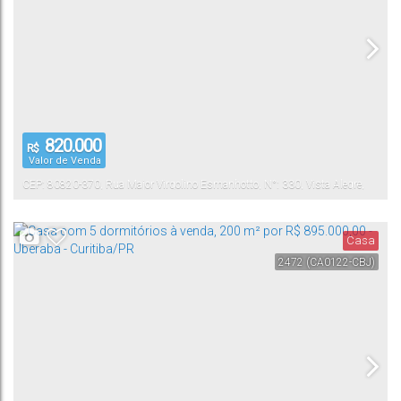
820.000
R$
Valor de Venda
CEP: 80820-370
,
Rua Major Virgolino Esmanhotto
,
N°:
330
,
Vista Alegre
,
Curitiba
,
Paraná
,
Brasil
Casa
2472
(CA0122-CBJ)