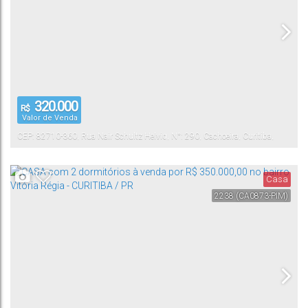
320.000
R$
Valor de Venda
CEP: 82710-360
,
Rua Nair Schultz Helvig
,
N°:
290
,
Cachoeira
,
Curitiba
,
Paraná
,
Brasil
Casa
2238
(CA0873-PIM)