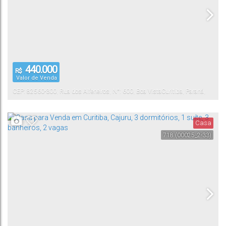
440.000
R$
Valor de Venda
CEP: 82560-300
,
Rua dos Alfeneiros
,
N°:
600
,
Boa Vista
Curitiba
,
Paraná
,
Brasil
Casa
718
(00025_2-33)