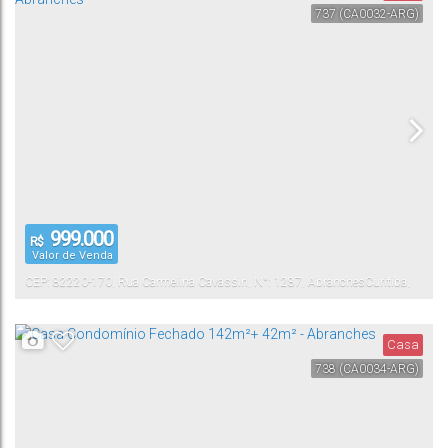
737
(CA0032-ARG)
999.000
R$
Valor de Venda
CEP: 82220-170
,
Rua Carmelina Cavassin
,
N°:
1287
,
Abranches
Curitiba
,
Paraná
,
Brasil
Casa
738
(CA0034-ARG)