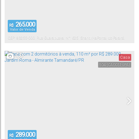
265.000
R$
Valor de Venda
CEP: 83255-000
,
Rua Guarapuava
,
N°:
625
,
Shangri-la
Pontal do Paraná
,
Paraná
,
Brasil
Casa
504
(CA0031-JPA)
289.000
R$