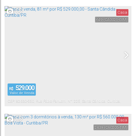
Casa
649
(CA0021-GIM)
529.000
R$
Valor de Venda
CEP: 82630-550
,
Rua Fábio Fanuchi
,
N°:
225
,
Santa Cândida
,
Curitiba
,
Paraná
,
Brasil
Casa
2439
(CA0205-TIM)