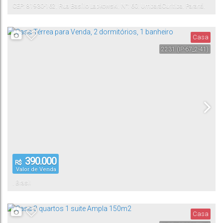
CEP: 81930-162
,
Rua Basílio Lapkowski
,
N°:
60
,
Umbará
Curitiba
,
Paraná
,
Brasil
Casa
2231
(IP-67_2-41)
390.000
R$
Valor de Venda
,
Brasil
Casa