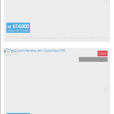
614.000
R$
Valor de Venda
CEP: 81810-560
,
Rua José Marcassa
,
N°:
32
,
Xaxim
Curitiba
,
Paraná
,
Brasil
Casa
2251
(CA0289-DZ-)