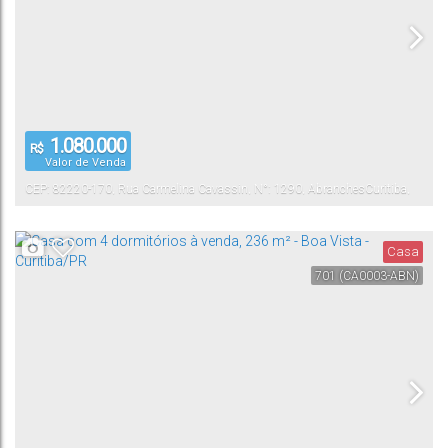
1.080.000
R$
Valor de Venda
CEP: 82220-170
,
Rua Carmelina Cavassin
,
N°:
1290
,
Abranches
Curitiba
,
Paraná
,
Brasil
Casa
701
(CA0003-ABN)