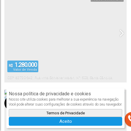
1.280.000
R$
Valor de Venda
CEP: 82720-342
,
Rua Irma Schreiner Maran
,
N°:
503
,
Santa Cândida
,
Curitiba
,
Paraná
,
Brasil
Nossa política de privacidade e cookies
Casa
Nosso site utiliza cookies para melhorar a sua experiência na navegação.
416
(CA0067-CTB)
Você pode alterar suas configurações de cookies através do seu navegador.
Termos de Privacidade
Aceito