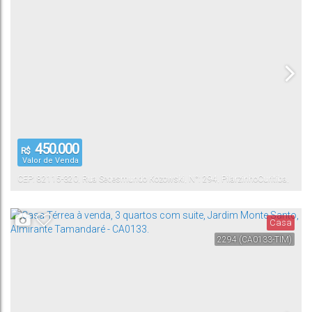
450.000
R$
Valor de Venda
CEP: 82115-320
,
Rua Segesmundo Kozowski
,
N°:
294
,
Pilarzinho
Curitiba
,
Paraná
,
Brasil
Casa
2294
(CA0133-TIM)