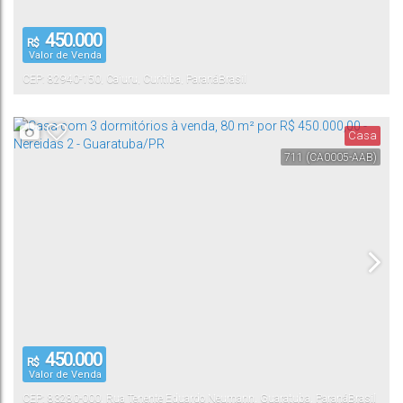
450.000
R$
Valor de Venda
CEP: 82940-150
,
Cajuru
,
Curitiba
,
Paraná
Brasil
Casa
711
(CA0005-AAB)
450.000
R$
Valor de Venda
CEP: 83280-000
,
Rua Tenente Eduardo Neumann
,
Guaratuba
,
Paraná
Brasil