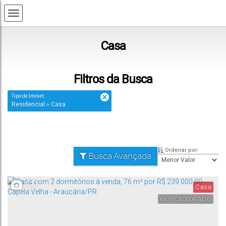
Casa
Filtros da Busca
Tipo de Imóvel:
Residencial » Casa
Ordenar por:
Busca Avançada
Casa
647
(CA0004-ADX)