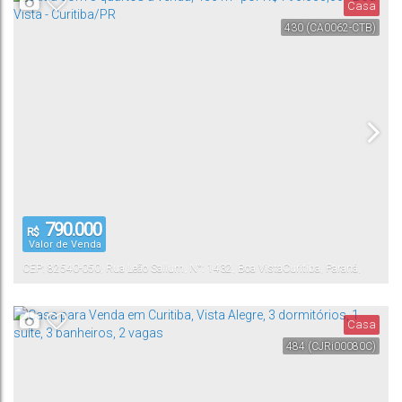
Casa
430
(CA0062-CTB)
790.000
R$
Valor de Venda
CEP: 82540-050
,
Rua Leão Sallum
,
N°:
1432
,
Boa Vista
Curitiba
,
Paraná
,
Brasil
Casa
484
(CJRi00080C)