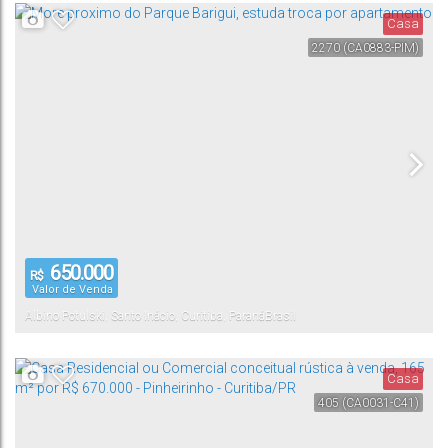
Casa
2270
(CA0883-PIM)
650.000
R$
Valor de Venda
Albino Potulski
,
Santo Inácio
,
Curitiba
,
Paraná
Brasil
Casa
405
(CA0031-C41)