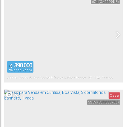
674
(CA0009-LIP)
390.000
R$
Valor de Venda
CEP: 81230-035
,
Rua Doutor Plínio de Mattos Pessoa
,
N°:
194
,
Campo
Comprido
,
Curitiba
,
Paraná
,
Brasil
Casa
2209
(CJRi00075U)