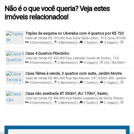
Não é o que você queria? Veja estes
imóveis relacionados!
Triplex de esquina no Uberaba com 4 quartos por R$ 720
Valor de Venda
R$
720.000
Rua Dona Sazá Lattes, 413, casa, 81540-
mil com 188 m²
4
Dormitório(s)
,
4
Banheiro(s)
,
1
Suíte(s)
,
3
Vaga(s)
,
460, Uberaba, Curitiba, Paraná, Brasil
Útil:
188
.00
m²
Casa 4 Quartos Pilarzinho
Valor de Venda
R$
450.000
Rua Leônidas Xavier de Freitas, 114,
4
Dormitório(s)
,
2
Banheiro(s)
,
4
Vaga(s)
,
Útil:
180
.00
m²
Casa, 82115-040, Pilarzinho, Curitiba, Paraná, Brasil
Casa Térrea à venda, 3 quartos com suite, Jardim Monte
Valor de Venda
R$
495.000
Rua São Manoel, 247, 83501-300, Jardim
Santo, Almirante Tamandaré - CA0133.
3
Dormitório(s)
,
2
Banheiro(s)
,
1
Suíte(s)
,
2
Vaga(s)
,
Monte Santo, Almirante Tamandaré, Paraná, Brasil
Útil:
170
.00
m²
Casa não averbada AT 330m², AU 170m², Xaxim,
Valor de Venda
R$
499.900
Rua Madre Leopoldina de Santa Tereza,
Curitiba/PR
4
Dormitório(s)
,
5
Banheiro(s)
,
2
Suíte(s)
,
2
Vaga(s)
,
75, 81830-170, Xaxim, Curitiba, Paraná, Brasil
Útil:
170
.00
m²