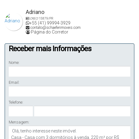
corretores. Os preços e condições de pagamento podem sofrer
alterações sem aviso prévio. Consulte o corretor para saber
Adriano
informações atualizadas sobre o imóvel, e sua disponibilidade
CRECI
15879/PR
para venda. Ética, profissionalismo e segurança para sua
+55 (41) 99994-3929
contato@schaeferimoveis.com
negociação!
Página do Corretor
Receber mais Informações
Nome:
Email:
Telefone:
Mensagem: