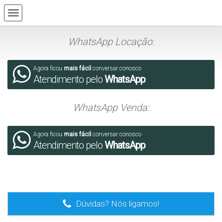
WhatsApp Locação:
Agora ficou
mais fácil
conversar conosco
Atendimento pelo
WhatsApp
WhatsApp Venda:
Agora ficou
mais fácil
conversar conosco
Atendimento pelo
WhatsApp
.
Dúvidas? Nós ligamos!