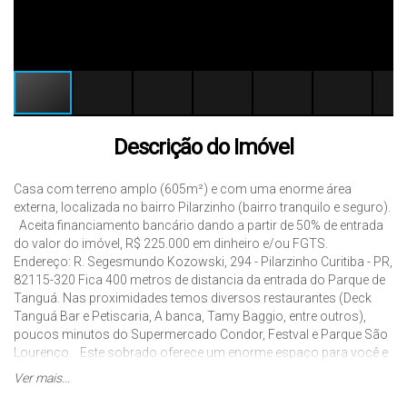
Descrição do Imóvel
Casa com terreno amplo (605m²) e com uma enorme área
externa, localizada no bairro Pilarzinho (bairro tranquilo e seguro).
Aceita financiamento bancário dando a partir de 50% de entrada
do valor do imóvel, R$ 225.000 em dinheiro e/ou FGTS.
Endereço: R. Segesmundo Kozowski, 294 - Pilarzinho Curitiba - PR,
82115-320 Fica 400 metros de distancia da entrada do Parque de
Tanguá. Nas proximidades temos diversos restaurantes (Deck
Tanguá Bar e Petiscaria, A banca, Tamy Baggio, entre outros),
poucos minutos do Supermercado Condor, Festval e Parque São
Lourenço. Este sobrado oferece um enorme espaço para você e
sua família viver bem. PISO SUPERIOR 1 Sala de estar 3 Quartos 1
Ver mais...
escritório 1 Banheiro Com porta box e chuveiro 1 vaga de