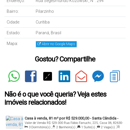
Endereço:
Rua Segesmundo Kozowski
,
N°:
294
Bairro:
Pilarzinho
Cidade:
Curitiba
Estado:
Paraná, Brasil
Mapa:
Abrir no Google Maps
Gostou? Compartilhe
Não é o que você queria? Veja estes
imóveis relacionados!
Casa à venda, 81 m² por R$ 529.000,00 - Santa Cândida -
Valor de Venda
R$
529.000
Rua Fábio Fanuchi, 225, Casa 06, 82630-
Curitiba/PR
3
Dormitório(s)
,
2
Banheiro(s)
,
1
Suíte(s)
,
2
Vaga(s)
,
550, Santa Cândida, Curitiba, Paraná, Brasil