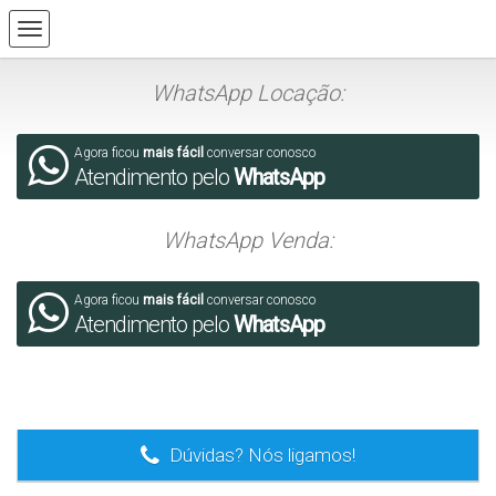
WhatsApp Locação:
Agora ficou
mais fácil
conversar conosco
Atendimento pelo
WhatsApp
WhatsApp Venda:
Agora ficou
mais fácil
conversar conosco
Atendimento pelo
WhatsApp
.
Dúvidas? Nós ligamos!