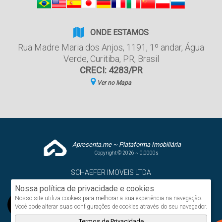
ONDE ESTAMOS
Rua Madre Maria dos Anjos
,
1191
,
1º andar
,
Água
Verde
,
Curitiba
,
PR
,
Brasil
CRECI: 4283/PR
Ver no Mapa
Apresenta.me ~ Plataforma Imobiliária
Copyright © 2026 ~ 0.0000s
SCHAEFER IMOVEIS LTDA
www.schaeferimoveis.com
Nossa política de privacidade e cookies
Nosso site utiliza cookies para melhorar a sua experiência na navegação.
Você pode alterar suas configurações de cookies através do seu navegador.
Termos de Privacidade