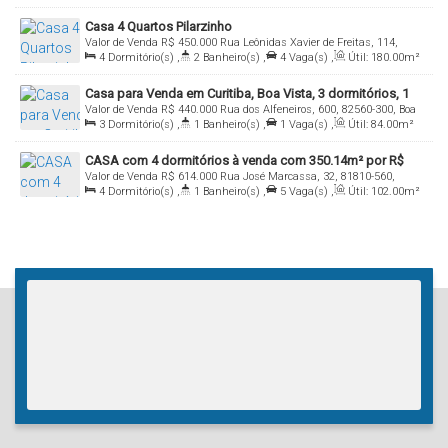
Útil:
81
.00
m²
Casa 4 Quartos Pilarzinho
Valor de Venda
R$
450.000
Rua Leônidas Xavier de Freitas, 114,
4
Dormitório(s)
,
2
Banheiro(s)
,
4
Vaga(s)
,
Útil:
180
.00
m²
Casa, 82115-040, Pilarzinho, Curitiba, Paraná, Brasil
Casa para Venda em Curitiba, Boa Vista, 3 dormitórios, 1
Valor de Venda
R$
440.000
Rua dos Alfeneiros, 600, 82560-300, Boa
banheiro, 1 vaga
3
Dormitório(s)
,
1
Banheiro(s)
,
1
Vaga(s)
,
Útil:
84
.00
m²
Vista, Curitiba, Paraná, Brasil
CASA com 4 dormitórios à venda com 350.14m² por R$
Valor de Venda
R$
614.000
Rua José Marcassa, 32, 81810-560,
614.000,00 no bairro Xaxim - CURITIBA / PR
4
Dormitório(s)
,
1
Banheiro(s)
,
5
Vaga(s)
,
Útil:
102
.00
m²
Xaxim, Curitiba, Paraná, Brasil