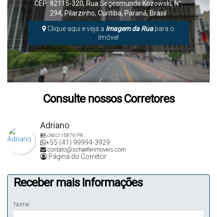
CEP: 82115-320
,
Rua Segesmundo Kozowski
,
N°:
294
,
Pilarzinho
,
Curitiba
,
Paraná
,
Brasil
Clique aqui e veja a
Imagem da Rua
para o
Imóvel
Consulte nossos Corretores
Adriano
CRECI
15879/PR
+55 (41) 99994-3929
contato@schaeferimoveis.com
Página do Corretor
Receber mais Informações
Nome: