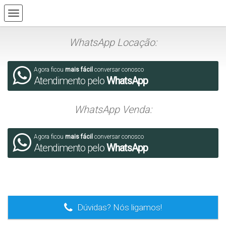
WhatsApp Locação:
Agora ficou
mais fácil
conversar conosco
Atendimento pelo
WhatsApp
WhatsApp Venda:
Agora ficou
mais fácil
conversar conosco
Atendimento pelo
WhatsApp
.
Dúvidas? Nós ligamos!