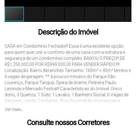
Descrição do Imóvel
CASA em Condomínio Fechado!!! Essa é uma excelente opção
para quem quer unir o conforto de uma casa com a estrutura e
segurança de um condomínio completo. BAIXOU O PREÇO!! DE
R$1.250.000,00 POR R$999.000,00 PARA VENDER RÁPIDO.!!!!
Localização: Bairro Abranches Tamanho: 160m² + 45m² terreno e
6 vagas de garagem. ** á poucos minutos do Parque São
Lourenço, Parque Tanguá, Ópera de Arame, Pedreira Paulo
Leminski e Mercado Festval!! Características do Imóvel: Único
dono, 3 Quartos; 1 Suíte; 1 Lavabo; 1 Banheiro Social; 6 Vagas de
Garagem, sendo 2 cobertas; Área Gourmet de churrasqueira
fechada com teto de vidro. Área externa descoberta; Moveis
Ver mais...
planejados!!! Comodidades do Condomínio: Salão de festas;
Piscina; Academia; Quadra Poliesportiva; Quadra de areia; Mirante;
Consulte nossos Corretores
Praça da fogueira; Playground; Entre em contato para mais
informações e agende sua visita!