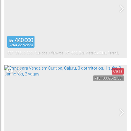
440.000
R$
Valor de Venda
CEP: 82560-300
,
Rua dos Alfeneiros
,
N°:
600
,
Boa Vista
Curitiba
,
Paraná
,
Brasil
Casa
718
(00025_2-33)