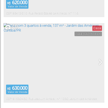
620.000
R$
Valor de Venda
CEP: 83412-210
,
Rua Renato Soares de Almeida
,
N°:
116
,
Canguiri
Colombo
,
Paraná
,
Brasil
Casa
2444
(CA0163-ELX)
630.000
R$
Valor de Venda
CEP: 81530-430
,
Rua Joaquim Amaral
,
N°:
1230
,
Jardim das Américas
,
Curitiba
,
Paraná
,
Brasil