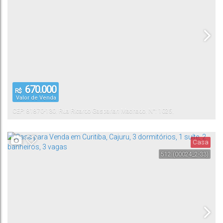
670.000
R$
Valor de Venda
CEP: 81870-130
,
Rua Ricardo Gasparian Machado
,
N°:
1025
,
Pinheirinho
Curitiba
,
Paraná
,
Brasil
Casa
512
(00024_2-33)