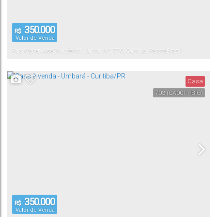
350.000
R$
Valor de Venda
Rua Walter Jose Wunderlich Junior
,
N°:
776
,
Curitiba
,
Paraná
Brasil
Casa
703
(CA0011-BIG)
350.000
R$
Valor de Venda