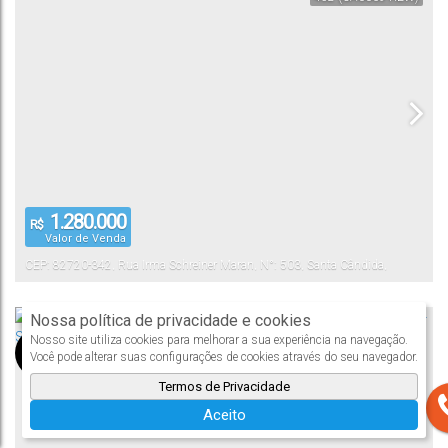
1.280.000
R$
Valor de Venda
CEP: 82720-342
,
Rua Irma Schreiner Maran
,
N°:
503
,
Santa Cândida
,
Curitiba
,
Paraná
,
Brasil
Nossa política de privacidade e cookies
Casa
Nosso site utiliza cookies para melhorar a sua experiência na navegação.
416
(CA0067-CTB)
Você pode alterar suas configurações de cookies através do seu navegador.
Termos de Privacidade
Aceito