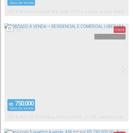
Valor de Venda
CEP: 81540-460
,
Rua Dona Sazá Lattes
,
N°:
413
,
Uberaba
,
Curitiba
,
Paraná
,
Brasil
Casa
2370
(517-dota-D)
750.000
R$
Valor de Venda
CEP: 81580-150
,
Rua Amadeu Cipriano da Silva
,
N°:
125
,
Uberaba
Curitiba
,
Paraná
,
Brasil