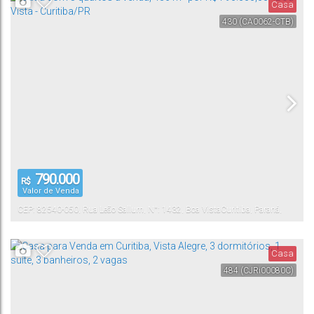
Casa
430
(CA0062-CTB)
790.000
R$
Valor de Venda
CEP: 82540-050
,
Rua Leão Sallum
,
N°:
1432
,
Boa Vista
Curitiba
,
Paraná
,
Brasil
Casa
484
(CJRi00080C)