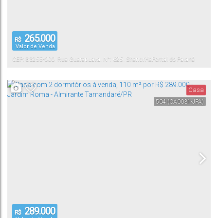
265.000
R$
Valor de Venda
CEP: 83255-000
,
Rua Guarapuava
,
N°:
625
,
Shangri-la
Pontal do Paraná
,
Paraná
,
Brasil
Casa
504
(CA0031-JPA)
289.000
R$