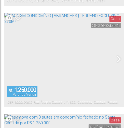
CEP: 81830-270
,
Rua David Tows
,
,
Xaxim
Curitiba
,
Paraná
,
Brasil
Casa
2543
(640-dota-D)
1.250.000
R$
Valor de Venda
CEP: 82220-350
,
Rua Ângelo Cúnico
,
N°:
600
,
Cachoeira
,
Curitiba
,
Paraná
,
Brasil
Casa
452
(CA0069-REW)