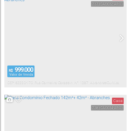
737
(CA0032-ARG)
999.000
R$
Valor de Venda
CEP: 82220-170
,
Rua Carmelina Cavassin
,
N°:
1287
,
Abranches
Curitiba
,
Paraná
,
Brasil
Casa
738
(CA0034-ARG)