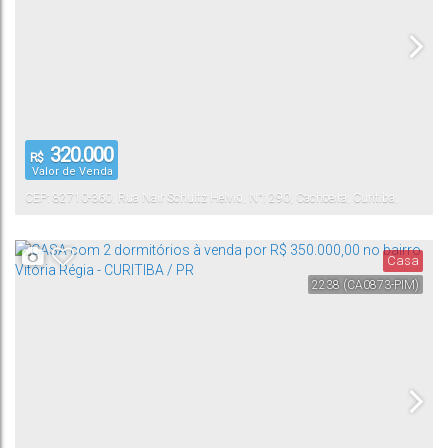
320.000
R$
Valor de Venda
CEP: 82710-360
,
Rua Nair Schultz Helvig
,
N°:
290
,
Cachoeira
,
Curitiba
,
Paraná
,
Brasil
Casa
2238
(CA0873-PIM)