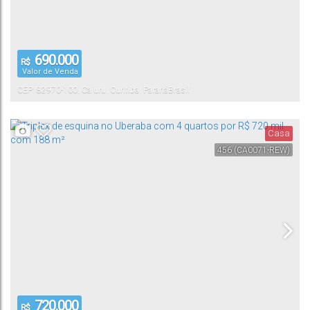
690.000
R$
Valor de Venda
CEP: 82970-100
,
Cajuru
,
Curitiba
,
Paraná
Brasil
Casa
456
(CA0071-REW)
720.000
R$