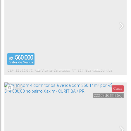
560.000
R$
Valor de Venda
CEP: 82560-270
,
Rua Vicente Geronasso
,
N°:
367
,
Boa Vista
Curitiba
,
Paraná
,
Brasil
Casa
2226
(LIOTTI26-L)