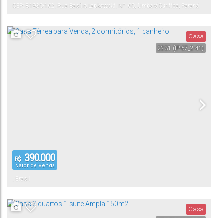
CEP: 81930-162
,
Rua Basílio Lapkowski
,
N°:
60
,
Umbará
Curitiba
,
Paraná
,
Brasil
Casa
2231
(IP-67_2-41)
390.000
R$
Valor de Venda
,
Brasil
Casa