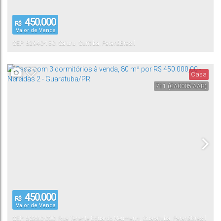
450.000
R$
Valor de Venda
CEP: 82940-150
,
Cajuru
,
Curitiba
,
Paraná
Brasil
Casa
711
(CA0005-AAB)
450.000
R$
Valor de Venda
CEP: 83280-000
,
Rua Tenente Eduardo Neumann
,
Guaratuba
,
Paraná
Brasil