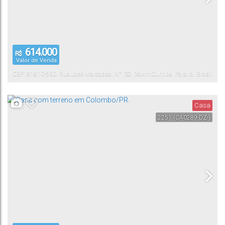
614.000
R$
Valor de Venda
CEP: 81810-560
,
Rua José Marcassa
,
N°:
32
,
Xaxim
Curitiba
,
Paraná
,
Brasil
Casa
2251
(CA0289-DZ-)