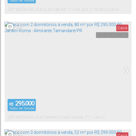
Valor de Venda
CEP: 83504-030
,
Rua Quatro Barras
,
N°:
403
,
Jardim Roma
Almirante
Tamandaré
,
Paraná
,
Brasil
Casa
503
(CA0013-JPA)
295.000
R$
Valor de Venda
CEP: 83504-000
,
Rua Professor Alfredo Valente
,
N°:
1
,
Jardim
Roma
Almirante Tamandaré
,
Paraná
,
Brasil
Casa