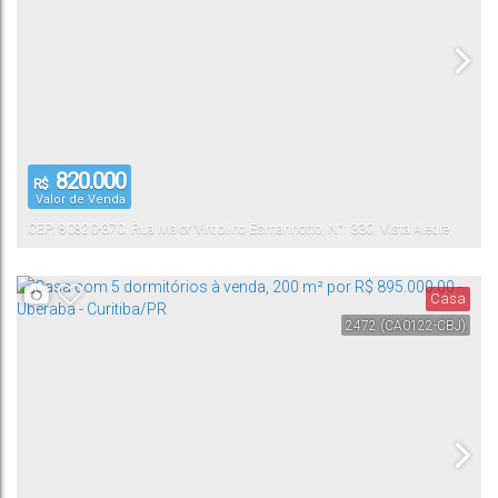
820.000
R$
Valor de Venda
CEP: 80820-370
,
Rua Major Virgolino Esmanhotto
,
N°:
330
,
Vista Alegre
,
Curitiba
,
Paraná
,
Brasil
Casa
2472
(CA0122-CBJ)