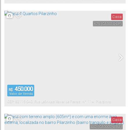
Casa
675
(CA0010-LIP)
450.000
R$
Valor de Venda
CEP: 82115-040
,
Rua Leônidas Xavier de Freitas
,
N°:
114
,
Pilarzinho
,
Curitiba
,
Paraná
,
Brasil
Casa
442
(CA0007-WBA)