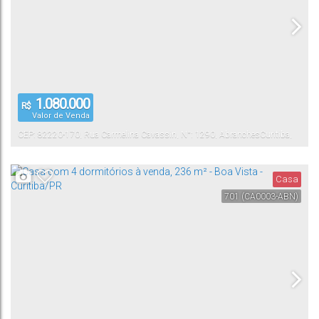
1.080.000
R$
Valor de Venda
CEP: 82220-170
,
Rua Carmelina Cavassin
,
N°:
1290
,
Abranches
Curitiba
,
Paraná
,
Brasil
Casa
701
(CA0003-ABN)