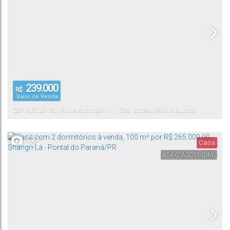
239.000
R$
Valor de Venda
CEP: 83706-160
,
Rua Arapongas
,
N°:
1528
,
Capela Velha
,
Araucária
,
Paraná
,
Brasil
Casa
654
(CA0031-GIM)