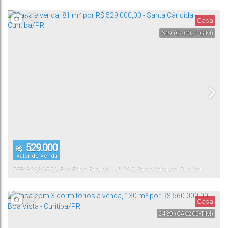
Casa
649
(CA0021-GIM)
529.000
R$
Valor de Venda
CEP: 82630-550
,
Rua Fábio Fanuchi
,
N°:
225
,
Santa Cândida
,
Curitiba
,
Paraná
,
Brasil
Casa
2439
(CA0205-TIM)