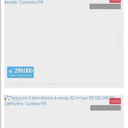
660
(CA0036-GIM)
299.000
R$
Valor de Venda
CEP: 83401-140
,
Rua Do Cardeal
,
N°:
415
,
Arruda
,
Colombo
,
Paraná
,
Brasil
Casa
498
(CA0030-JPA)