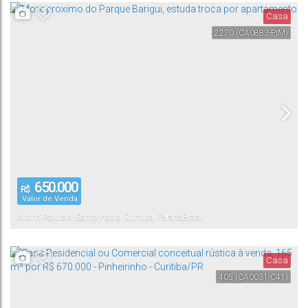
Casa
2270
(CA0883-PIM)
650.000
R$
Valor de Venda
Albino Potulski
,
Santo Inácio
,
Curitiba
,
Paraná
Brasil
Casa
405
(CA0031-C41)