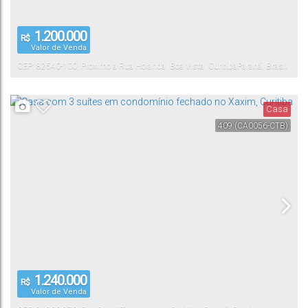
1.200.000
R$
Valor de Venda
CEP: 82540-100
,
Proximo a Rua Holanda
,
Boa Vista
,
Curitiba
Paraná
,
Brasil
Casa
409
(CA0056-CTB)
1.240.000
R$
Valor de Venda