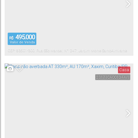
495.000
R$
Valor de Venda
CEP: 83501-300
,
Rua São Manoel
,
N°:
247
,
Jardim Monte Santo
Almirante
Tamandaré
,
Paraná
,
Brasil
Casa
2317
(CA0010-FAV)