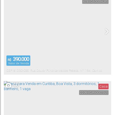
674
(CA0009-LIP)
390.000
R$
Valor de Venda
CEP: 81230-035
,
Rua Doutor Plínio de Mattos Pessoa
,
N°:
194
,
Campo
Comprido
,
Curitiba
,
Paraná
,
Brasil
Casa
2209
(CJRi00075U)