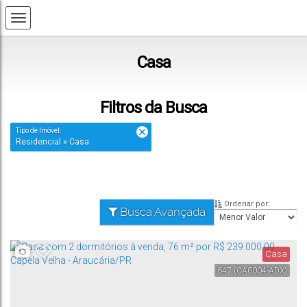
Casa
Filtros da Busca
Tipo de Imóvel:
Residencial » Casa
Ordenar por:
Busca Avançada
Casa
647
(CA0004-ADX)