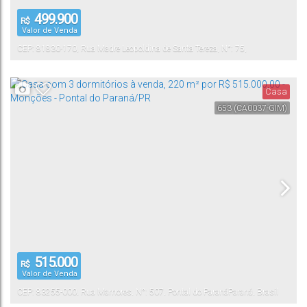
499.900
R$
Valor de Venda
CEP: 81830-170
,
Rua Madre Leopoldina de Santa Tereza
,
N°:
75
,
Xaxim
Curitiba
,
Paraná
,
Brasil
Casa
653
(CA0037-GIM)
515.000
R$
Valor de Venda
CEP: 83255-000
,
Rua Mamores
,
N°:
507
,
Pontal do Paraná
Paraná
,
Brasil