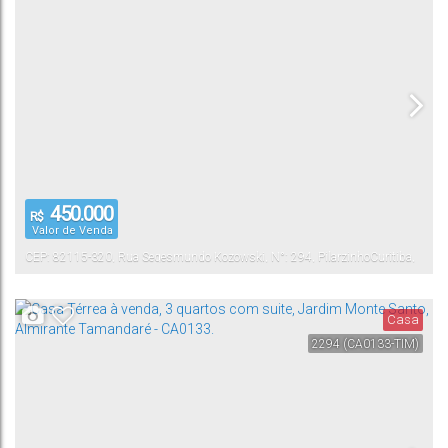
450.000
R$
Valor de Venda
CEP: 82115-320
,
Rua Segesmundo Kozowski
,
N°:
294
,
Pilarzinho
Curitiba
,
Paraná
,
Brasil
Casa
2294
(CA0133-TIM)