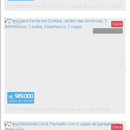
CEP: 85960-000
,
Rua Bolivia
,
N°:
5271
,
Marechal Cândido Rondon
,
Paraná
,
Brasil
Casa
2282
(IP-70_2-42)
989.000
R$
Valor de Venda
CEP: 81540-360
,
Rua Francisco Maravalhas
,
Jardim das Américas
,
Curitiba
Paraná
,
Brasil
Casa