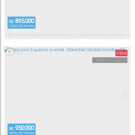
895.000
R$
Valor de Venda
CEP: 81570-440
,
Rua Presidente Wilson
,
N°:
472
,
Uberaba
Curitiba
,
Paraná
,
Brasil
Casa
2308
(CA0006-REC)
950.000
R$
Valor de Venda