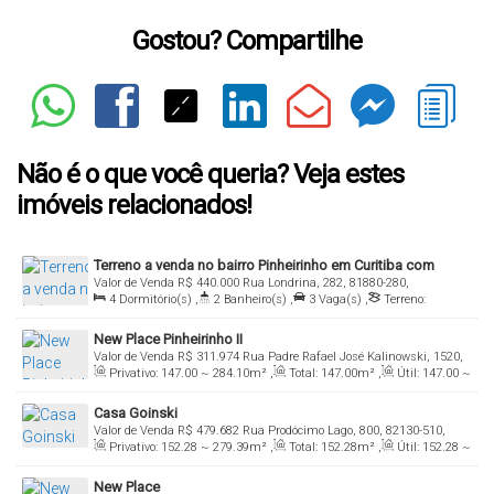
Gostou? Compartilhe
Não é o que você queria? Veja estes
imóveis relacionados!
Terreno a venda no bairro Pinheirinho em Curitiba com
Valor de Venda
R$
440.000
Rua Londrina, 282, 81880-280,
440m2, R$ 440.000
4
Dormitório(s)
,
2
Banheiro(s)
,
3
Vaga(s)
,
Terreno:
Pinheirinho, Curitiba, Paraná, Brasil
440
.00
m²
New Place Pinheirinho II
Valor de Venda
R$
311.974
Rua Padre Rafael José Kalinowski, 1520,
Privativo:
147
.00
~ 284
.10
m²
,
Total:
147
.00
m²
,
Útil:
147
.00
~
81825-130, Pinheirinho, Curitiba, Paraná, Brasil
284
.10
m²
Casa Goinski
Valor de Venda
R$
479.682
Rua Prodócimo Lago, 800, 82130-510,
Privativo:
152
.28
~ 279
.39
m²
,
Total:
152
.28
m²
,
Útil:
152
.28
~
Taboão, Curitiba, Paraná, Brasil
279
.39
m²
New Place