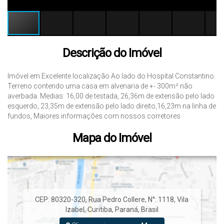
Descrição do Imóvel
Imóvel em Excelente localização Ao lado do Hospital Constantino.
Terreno contendo uma casa em alvenaria de +- 300m² não
averbada. Medias: 16,00 de testada, 26,36m de extensão pelo lado
esquerdo, 23,35m de extensão pelo lado direito,16,23m na linha de
fundos, Maiores informações com nossos corretores
Mapa do Imóvel
CEP: 80320-320
,
Rua Pedro Collere
,
N°:
1118
,
Vila
Izabel
,
Curitiba
,
Paraná
,
Brasil