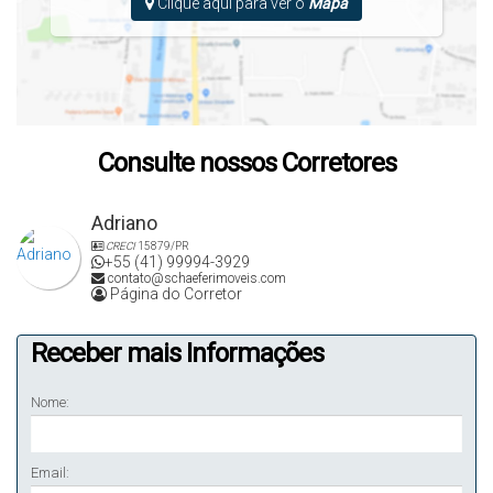
Clique aqui para ver o
Mapa
Consulte nossos Corretores
Adriano
CRECI
15879/PR
+55 (41) 99994-3929
contato@schaeferimoveis.com
Página do Corretor
Receber mais Informações
Nome:
Email: