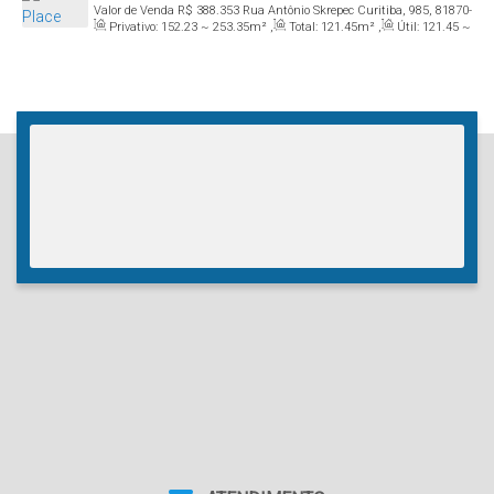
Valor de Venda
R$
388.353
Rua Antônio Skrepec Curitiba, 985, 81870-
Privativo:
152
.23
~ 253
.35
m²
,
Total:
121
.45
m²
,
Útil:
121
.45
~
450, Pinheirinho, Curitiba, Paraná, Brasil
253
.35
m²