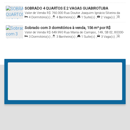
Útil:
157
.00
m²
SOBRADO 4 QUARTOS E 2 VAGAS GUABIROTUBA
Valor de Venda
R$
760.000
Rua Doutor Joaquim Ignácio Silveira da
4
Dormitório(s)
,
4
Banheiro(s)
,
1
Suíte(s)
,
2
Vaga(s)
,
Motta, 452, sobrado 3, 81520-280, Guabirotuba, Curitiba, Paraná,
Útil:
170
.00
m²
Brasil
Sobrado com 3 dormitórios à venda, 156 m² por R$
Valor de Venda
R$
649.990
Rua Maria de Campos, 149, SB 02, 80330-
649.990,00 - Portão - Curitiba/PR
3
Dormitório(s)
,
3
Banheiro(s)
,
1
Suíte(s)
,
3
Vaga(s)
,
100, Portão, Curitiba, Paraná, Brasil
Útil:
156
.00
m²