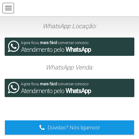
WhatsApp Locação:
Agora ficou
mais fácil
conversar conosco
Atendimento pelo
WhatsApp
WhatsApp Venda:
Agora ficou
mais fácil
conversar conosco
Atendimento pelo
WhatsApp
.
Dúvidas? Nós ligamos!