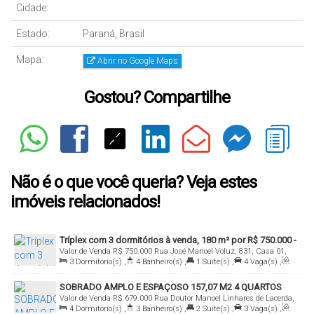
Cidade:
Estado:
Paraná, Brasil
Mapa:
Abrir no Google Maps
Gostou? Compartilhe
Não é o que você queria? Veja estes
imóveis relacionados!
Tríplex com 3 dormitórios à venda, 180 m² por R$ 750.000 -
Valor de Venda
R$
750.000
Rua José Manoel Voluz, 831, Casa 01,
Pinheirinho - Curitiba/PR
3
Dormitório(s)
,
4
Banheiro(s)
,
1
Suíte(s)
,
4
Vaga(s)
,
81870-170, Pinheirinho, Curitiba, Paraná, Brasil
Útil:
180
.00
m²
SOBRADO AMPLO E ESPAÇOSO 157,07 M2 4 QUARTOS
Valor de Venda
R$
679.000
Rua Doutor Manoel Linhares de Lacerda,
4
Dormitório(s)
,
3
Banheiro(s)
,
2
Suíte(s)
,
3
Vaga(s)
,
395, sobrado 04, 81110-100, Capão Raso, Curitiba, Paraná, Brasil