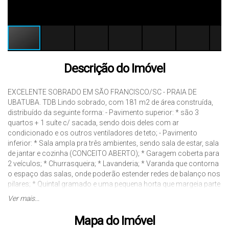
Descrição do Imóvel
EXCELENTE SOBRADO EM SÃO FRANCISCO/SC - PRAIA DE
UBATUBA. TDB Lindo sobrado, com 181 m2 de área construída,
distribuído da seguinte forma: - Pavimento superior: * são 3
quartos + 1 suíte c/ sacada, sendo dois deles com ar
condicionado e os outros ventiladores de teto; - Pavimento
inferior: * Sala ampla pra três ambientes, sendo sala de estar, sala
de jantar e cozinha (CONCEITO ABERTO); * Garagem coberta para
2 veículos; * Churrasqueira; * Lavanderia; * Varanda que contorna
o espaço das salas, onde poderão estender redes de balanço nos
pilares; * Quintal gramado e uma pequena horta que margeia parte
do muro. A localização é espetacular, fica no Ubatuba, local
Ver mais...
indicado para pessoas que gostam de lugar seguro e tranquilo,
com uma vizinhança maravilhosa onde se convive o ano todo
Mapa do Imóvel
com bastante segurança e sossego. Se quiser um pouco de