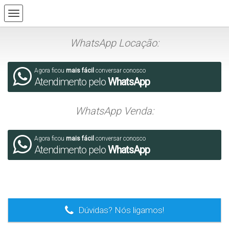
WhatsApp Locação:
Agora ficou
mais fácil
conversar conosco
Atendimento pelo
WhatsApp
WhatsApp Venda:
Agora ficou
mais fácil
conversar conosco
Atendimento pelo
WhatsApp
.
Dúvidas? Nós ligamos!