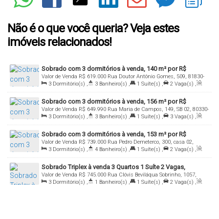
Não é o que você queria? Veja estes
imóveis relacionados!
Sobrado com 3 dormitórios à venda, 140 m² por R$
Valor de Venda
R$
619.000
Rua Doutor Antônio Gomes, 509, 81830-
619.000,00 - Xaxim - Curitiba/PR
3
Dormitório(s)
,
3
Banheiro(s)
,
1
Suíte(s)
,
2
Vaga(s)
,
210, Xaxim, Curitiba, Paraná, Brasil
Útil:
140
.00
m²
Sobrado com 3 dormitórios à venda, 156 m² por R$
Valor de Venda
R$
649.990
Rua Maria de Campos, 149, SB 02, 80330-
649.990,00 - Portão - Curitiba/PR
3
Dormitório(s)
,
3
Banheiro(s)
,
1
Suíte(s)
,
3
Vaga(s)
,
100, Portão, Curitiba, Paraná, Brasil
Útil:
156
.00
m²
Sobrado com 3 dormitórios à venda, 153 m² por R$
Valor de Venda
R$
739.000
Rua Pedro Demeterco, 300, casa 02,
739.000,00 - Jardim das Américas - Curitiba/PR
3
Dormitório(s)
,
4
Banheiro(s)
,
1
Suíte(s)
,
2
Vaga(s)
,
81530-320, Jardim das Américas, Curitiba, Paraná, Brasil
Útil:
153
.00
m²
Sobrado Triplex à venda 3 Quartos 1 Suíte 2 Vagas,
Valor de Venda
R$
745.000
Rua Clóvis Beviláqua Sobrinho, 1057,
Uberaba, Curitiba - SO0284.
3
Dormitório(s)
,
1
Banheiro(s)
,
1
Suíte(s)
,
2
Vaga(s)
,
SB02, 81570-170, Uberaba, Curitiba, Paraná, Brasil
Útil:
146
.00
m²