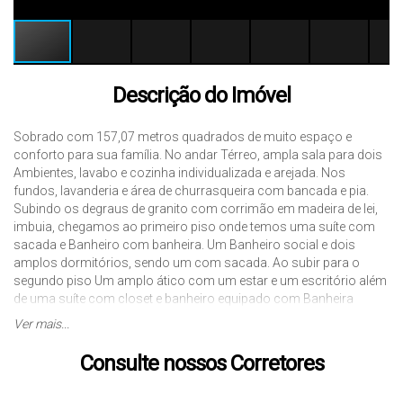
Descrição do Imóvel
Sobrado com 157,07 metros quadrados de muito espaço e
conforto para sua família. No andar Térreo, ampla sala para dois
Ambientes, lavabo e cozinha individualizada e arejada. Nos
fundos, lavanderia e área de churrasqueira com bancada e pia.
Subindo os degraus de granito com corrimão em madeira de lei,
imbuia, chegamos ao primeiro piso onde temos uma suíte com
sacada e Banheiro com banheira. Um Banheiro social e dois
amplos dormitórios, sendo um com sacada. Ao subir para o
segundo piso Um amplo ático com um estar e um escritório além
de uma suíte com closet e banheiro equipado com Banheira
também. Tudo muito bem conservado, Cômodos arejados e
Ver mais...
ensolarados e acabamento em madeira Nobre.
Consulte nossos Corretores