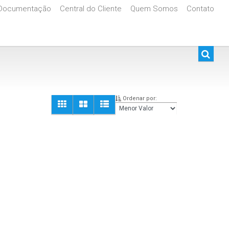
Documentação
Central do Cliente
Quem Somos
Contato
De R$500.000 Até R$1.000.000
Ordenar por: