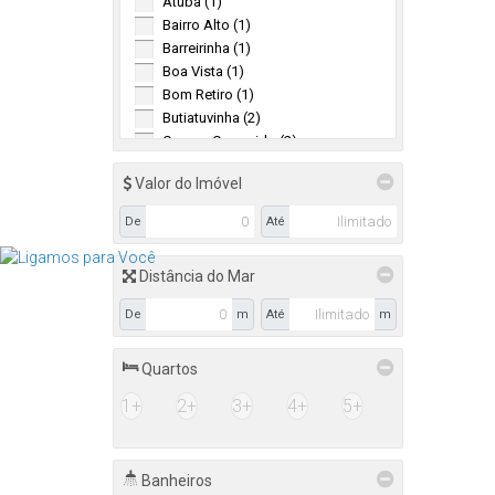
Atuba (1)
Bairro Alto (1)
Barreirinha (1)
Boa Vista (1)
Bom Retiro (1)
Butiatuvinha (2)
Campo Comprido (2)
Mossunguê (1)
Valor do Imóvel
Novo Mundo (6)
Pilarzinho (2)
De
Até
Pinheirinho (5)
Portão (1)
Distância do Mar
Rebouças (1)
Santa Cândida (2)
De
m
Até
m
Santa Felicidade (2)
Taboão (1)
Quartos
Tingui (1)
Uberaba (1)
1+
2+
3+
4+
5+
Vila Izabel (1)
Almirante Tamandaré (4)
Banheiros
Botiatuba (1)