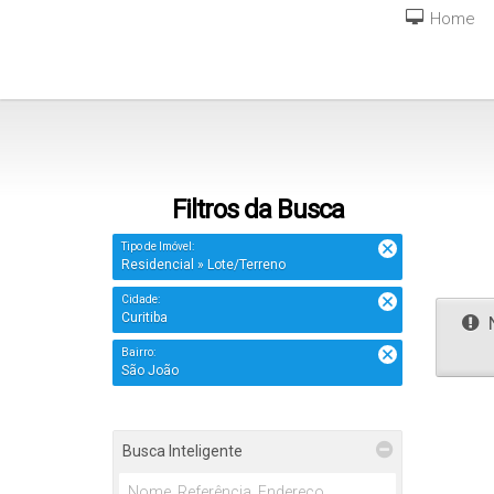
Home
Filtros da Busca
Tipo de Imóvel:
Residencial » Lote/Terreno
Cidade:
Curitiba
N
Bairro:
São João
Busca Inteligente