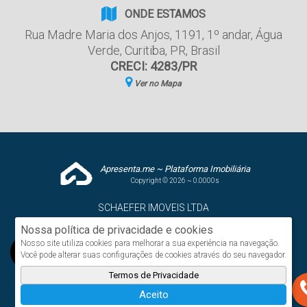
ONDE ESTAMOS
Rua Madre Maria dos Anjos
,
1191
,
1º andar
,
Água
Verde
,
Curitiba
,
PR
,
Brasil
CRECI: 4283/PR
Ver no Mapa
Apresenta.me ~ Plataforma Imobiliária
Copyright © 2026 ~ 0.0000s
SCHAEFER IMOVEIS LTDA
www.schaeferimoveis.com
Nossa política de privacidade e cookies
Nosso site utiliza cookies para melhorar a sua experiência na navegação.
Você pode alterar suas configurações de cookies através do seu navegador.
Termos de Privacidade
Aceito