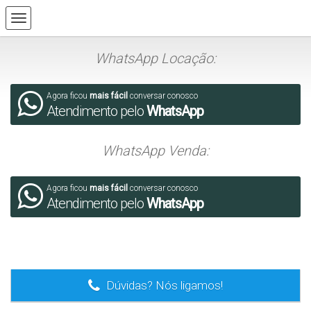
WhatsApp Locação:
Agora ficou
mais fácil
conversar conosco
Atendimento pelo
WhatsApp
WhatsApp Venda:
Agora ficou
mais fácil
conversar conosco
Atendimento pelo
WhatsApp
.
Dúvidas? Nós ligamos!