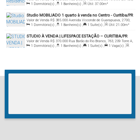
1
Dormitório(s)
,
1
Banheiro(s)
,
Útil:
37
.00
m²
Centro, Curitiba, Paraná, Brasil
Studio MOBILIADO 1 quarto à venda no Centro - Curitiba/PR
Valor de Venda
R$
385.000
Avenida Visconde de Guarapuava, 2700,
1
Dormitório(s)
,
1
Banheiro(s)
,
1
Suíte(s)
,
Útil:
21
.00
m²
ap 702, 80240-010, Centro, Curitiba, Paraná, Brasil
STUDIO À VENDA | LIFESPACE ESTAÇÃO – CURITIBA/PR
Valor de Venda
R$
370.000
Rua Barão do Rio Branco, 763, 209 Torre A,
1
Dormitório(s)
,
1
Banheiro(s)
,
1
Suíte(s)
,
1
Vaga(s)
,
80010-180, Centro, Curitiba, Paraná, Brasil
Útil:
33
.00
m²