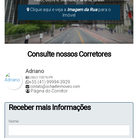
Clique aqui e veja a
Imagem da Rua
para o
Imóvel
Consulte nossos Corretores
Adriano
CRECI
15879/PR
+55 (41) 99994-3929
contato@schaeferimoveis.com
Página do Corretor
Receber mais Informações
Nome: