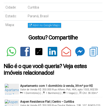
Cidade:
Curitiba
Estado:
Paraná, Brasil
Mapa:
Abrir no Google Maps
Gostou? Compartilhe
Não é o que você queria? Veja estes
imóveis relacionados!
Apartamento com 1 dormitório à venda, 39 m² por R$
Valor de Venda
R$
350.000
Rua Alferes Poli, 464, apto 1503, 80230-
350.000,00 - Centro - Curitiba/PR
1
Dormitório(s)
,
1
Banheiro(s)
,
1
Vaga(s)
,
Útil:
39
.00
m²
090, Centro, Curitiba, Paraná, Brasil
Aspen Residence Flat | Centro • Curitiba
Valor de Venda
R$
350.000
Rua Doutor Pedrosa, 208, 107, 80420-120,