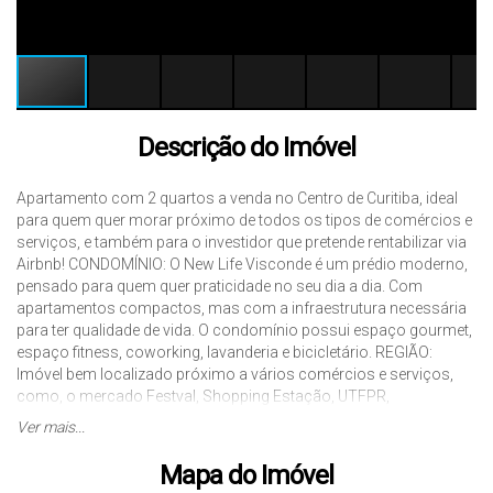
Descrição do Imóvel
Apartamento com 2 quartos a venda no Centro de Curitiba, ideal
para quem quer morar próximo de todos os tipos de comércios e
serviços, e também para o investidor que pretende rentabilizar via
Airbnb! CONDOMÍNIO: O New Life Visconde é um prédio moderno,
pensado para quem quer praticidade no seu dia a dia. Com
apartamentos compactos, mas com a infraestrutura necessária
para ter qualidade de vida. O condomínio possui espaço gourmet,
espaço fitness, coworking, lavanderia e bicicletário. REGIÃO:
Imóvel bem localizado próximo a vários comércios e serviços,
como, o mercado Festval, Shopping Estação, UTFPR,
Rodoferroviária, além do transporte público, entre outros.
Ver mais...
NEGOCIAÇÃO: Além do pagamento à vista, pode ser financiado,
utilizar carta de consórcio e FGTS. Gostou do imóvel? Agende já
Mapa do Imóvel
uma visita com um de nossos corretores! Obs: Valor e