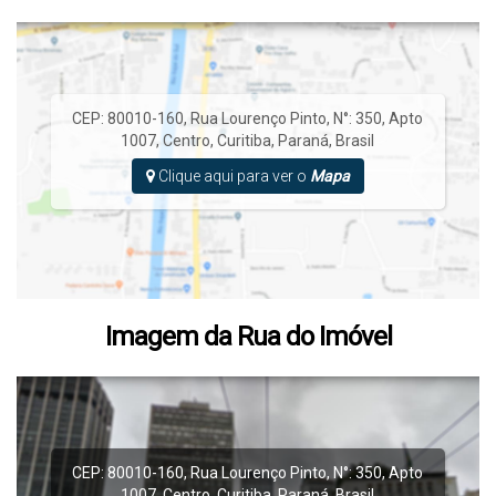
disponibilidade estão sujeitos à alteração, consulte previamente
CEP: 80010-160
,
Rua Lourenço Pinto
,
N°:
350
,
Apto
1007
,
Centro
,
Curitiba
,
Paraná
,
Brasil
Clique aqui para ver o
Mapa
Imagem da Rua do Imóvel
CEP: 80010-160
,
Rua Lourenço Pinto
,
N°:
350
,
Apto
1007
,
Centro
,
Curitiba
,
Paraná
,
Brasil