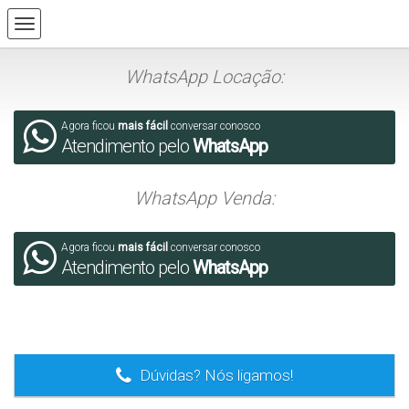
WhatsApp Locação:
Agora ficou
mais fácil
conversar conosco
Atendimento pelo
WhatsApp
WhatsApp Venda:
Agora ficou
mais fácil
conversar conosco
Atendimento pelo
WhatsApp
.
Dúvidas? Nós ligamos!