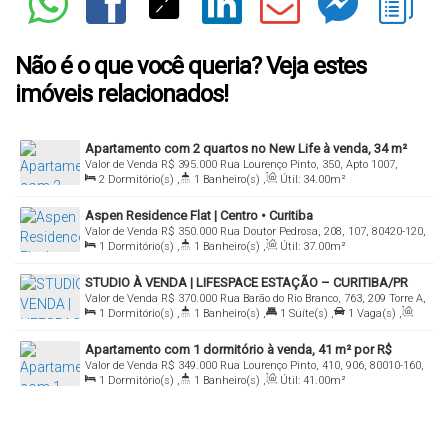
Não é o que você queria? Veja estes
imóveis relacionados!
Apartamento com 2 quartos no New Life à venda, 34 m²
Valor de Venda
R$
395.000
Rua Lourenço Pinto, 350, Apto 1007,
por R$ 395.000 - Centro - Curitiba/PR
2
Dormitório(s)
,
1
Banheiro(s)
,
Útil:
34
.00
m²
80010-160, Centro, Curitiba, Paraná, Brasil
Aspen Residence Flat | Centro • Curitiba
Valor de Venda
R$
350.000
Rua Doutor Pedrosa, 208, 107, 80420-120,
1
Dormitório(s)
,
1
Banheiro(s)
,
Útil:
37
.00
m²
Centro, Curitiba, Paraná, Brasil
STUDIO À VENDA | LIFESPACE ESTAÇÃO – CURITIBA/PR
Valor de Venda
R$
370.000
Rua Barão do Rio Branco, 763, 209 Torre A,
1
Dormitório(s)
,
1
Banheiro(s)
,
1
Suíte(s)
,
1
Vaga(s)
,
80010-180, Centro, Curitiba, Paraná, Brasil
Útil:
33
.00
m²
Apartamento com 1 dormitório à venda, 41 m² por R$
Valor de Venda
R$
349.000
Rua Lourenço Pinto, 410, 906, 80010-160,
349.000,00 - Centro - Curitiba/PR
1
Dormitório(s)
,
1
Banheiro(s)
,
Útil:
41
.00
m²
Centro, Curitiba, Paraná, Brasil