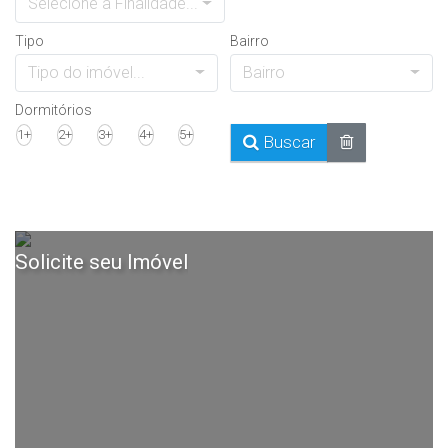
Selecione a Finalidade...
Tipo
Bairro
Tipo do imóvel...
Bairro
Dormitórios
1+
2+
3+
4+
5+
Buscar
Solicite seu Imóvel