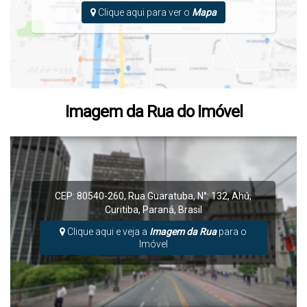
Clique aqui para ver o
Mapa
Imagem da Rua do Imóvel
CEP: 80540-260
,
Rua Guaratuba
,
N°:
132
,
Ahú
,
Curitiba
,
Paraná
,
Brasil
Clique aqui e veja a
Imagem da Rua
para o
Imóvel