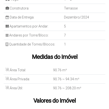
Construtora:
Terrasse
Data de Entrega:
Dezembro/2024
Apartamentos por Andar:
5
Andares por Torre/Bloco:
7
Quantidade de Torres/Blocos:
1
Medidas do Imóvel
Área Total:
90
.76
m²
Área Privada:
90
.76
~ 94
.34
m²
Área Útil:
90
.76
~ 208
.20
m²
Valores do Imóvel