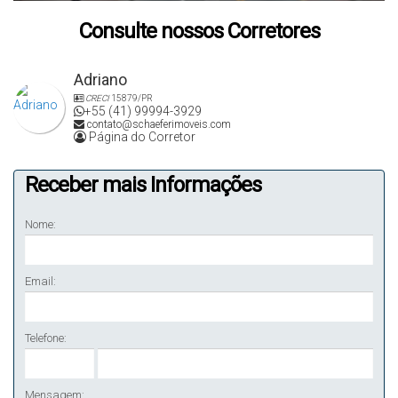
Consulte nossos Corretores
Adriano
CRECI
15879/PR
+55 (41) 99994-3929
contato@schaeferimoveis.com
Página do Corretor
Receber mais Informações
Nome:
Email:
Telefone:
Mensagem: