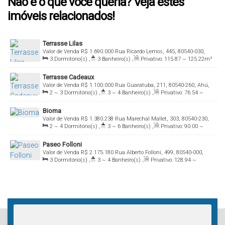
Não é o que você queria? Veja estes
imóveis relacionados!
Terrasse Lilas
Valor de Venda
R$
1.690.000
Rua Ricardo Lemos, 445, 80540-030,
3
Dormitório(s)
,
3
Banheiro(s)
,
Privativo:
115
.87
~ 125
.22
m²
Ahú, Curitiba, Paraná, Brasil
,
1
Suíte(s)
,
Total:
119
.53
m²
,
2 ~ 3
Vaga(s)
,
Útil:
119
.53
~
Terrasse Cadeaux
149
.71
m²
Valor de Venda
R$
1.100.000
Rua Guaratuba, 211, 80540-260, Ahú,
2 ~ 3
Dormitório(s)
,
3 ~ 4
Banheiro(s)
,
Privativo:
76
.54
~
Curitiba, Paraná, Brasil
130
.65
m²
,
1 ~ 3
Suíte(s)
,
Total:
76
.59
m²
,
2
Vaga(s)
,
Útil:
Bioma
76
.59
~ 130
.65
m²
Valor de Venda
R$
1.380.238
Rua Marechal Mallet, 303, 80540-230,
2 ~ 4
Dormitório(s)
,
3 ~ 6
Banheiro(s)
,
Privativo:
90
.00
~
Ahú, Curitiba, Paraná, Brasil
309
.44
m²
,
1 ~ 4
Suíte(s)
,
Total:
90
.00
m²
,
2 ~ 3
Vaga(s)
,
Paseo Folloni
Útil:
90
.00
~ 309
.44
m²
Valor de Venda
R$
2.175.180
Rua Alberto Folloni, 499, 80540-000,
3
Dormitório(s)
,
3 ~ 4
Banheiro(s)
,
Privativo:
128
.94
~
Ahú, Curitiba, Paraná, Brasil
232
.47
m²
,
1 ~ 3
Suíte(s)
,
Total:
112
.94
m²
,
2 ~ 3
Vaga(s)
,
Útil:
112
.94
~ 232
.47
m²