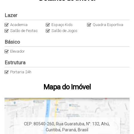
Lazer
Academia
Espaço Kids
Quadra Esportiva
Salão de Festas
Salão de Jogos
Básico
Elevador
Estrutura
Portaria 24h
Mapa do Imóvel
CEP: 80540-260
,
Rua Guaratuba
,
N°:
132
,
Ahú
,
Curitiba
,
Paraná
,
Brasil