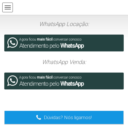
WhatsApp Locação:
Agora ficou
mais fácil
conversar conosco
Atendimento pelo
WhatsApp
WhatsApp Venda:
Agora ficou
mais fácil
conversar conosco
Atendimento pelo
WhatsApp
.
Dúvidas? Nós ligamos!