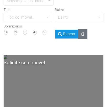
Selecione a Finalidade...
Tipo
Bairro
Tipo do imóvel...
Bairro
Dormitórios
1+
2+
3+
4+
5+
Buscar
Solicite seu Imóvel