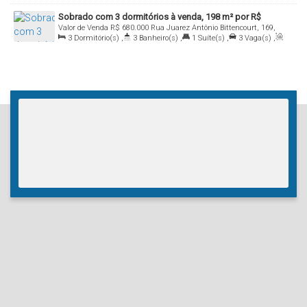
Útil:
184
.00
m²
Sobrado com 3 dormitórios à venda, 198 m² por R$
Valor de Venda
R$
680.000
Rua Juarez Antônio Bittencourt, 169,
680.000,00 - Atuba - Curitiba/PR
3
Dormitório(s)
,
3
Banheiro(s)
,
1
Suíte(s)
,
3
Vaga(s)
,
casa, 82860-540, Atuba, Curitiba, Paraná, Brasil
Útil:
198
.00
m²