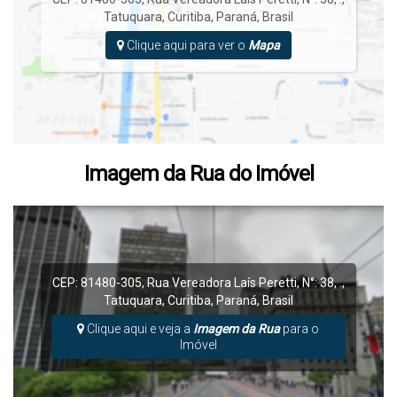
Tatuquara
,
Curitiba
,
Paraná
,
Brasil
Clique aqui para ver o
Mapa
Imagem da Rua do Imóvel
CEP: 81480-305
,
Rua Vereadora Laís Peretti
,
N°:
38
,
.
,
Tatuquara
,
Curitiba
,
Paraná
,
Brasil
Clique aqui e veja a
Imagem da Rua
para o
Imóvel