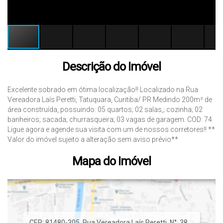
Descrição do Imóvel
Excelente sobrado em ótima localização!! Localizado na Rua
Vereadora Laís Peretti, Tatuquara, Curitiba/ PR Medindo 200m² de
área construída, possuindo: 05 quartos; 02 salas,; cozinha; 02
banheiros; sacada; churrasqueira; 03 vagas de garagem. COD: 74
Ligue agora e agende sua visita com um de nossos corretores!! **
Valor do imóvel sujeito a alteração sem aviso prévio**
Mapa do Imóvel
CEP: 81480-305
,
Rua Vereadora Laís Peretti
,
N°:
38
,
.
,