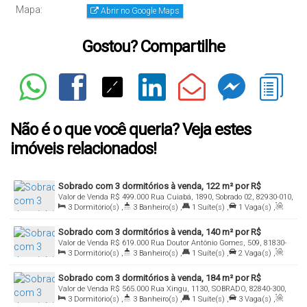
Mapa:
Abrir no Google Maps
Gostou? Compartilhe
Não é o que você queria? Veja estes
imóveis relacionados!
Sobrado com 3 dormitórios à venda, 122 m² por R$
Valor de Venda
R$
499.000
Rua Cuiabá, 1890, Sobrado 02, 82930-010,
499.000,00 - Cajuru - Curitiba/PR
3
Dormitório(s)
,
3
Banheiro(s)
,
1
Suíte(s)
,
1
Vaga(s)
,
Cajuru, Curitiba, Paraná, Brasil
Útil:
122
.00
m²
Sobrado com 3 dormitórios à venda, 140 m² por R$
Valor de Venda
R$
619.000
Rua Doutor Antônio Gomes, 509, 81830-
619.000,00 - Xaxim - Curitiba/PR
3
Dormitório(s)
,
3
Banheiro(s)
,
1
Suíte(s)
,
2
Vaga(s)
,
210, Xaxim, Curitiba, Paraná, Brasil
Útil:
140
.00
m²
Sobrado com 3 dormitórios à venda, 184 m² por R$
Valor de Venda
R$
565.000
Rua Xingu, 1130, SOBRADO, 82840-300,
565.000,00 - Bairro Alto - Curitiba/PR
3
Dormitório(s)
,
3
Banheiro(s)
,
1
Suíte(s)
,
3
Vaga(s)
,
Bairro Alto, Curitiba, Paraná, Brasil