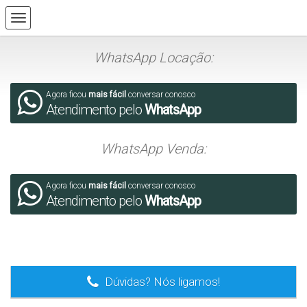
WhatsApp Locação:
Agora ficou
mais fácil
conversar conosco
Atendimento pelo
WhatsApp
WhatsApp Venda:
Agora ficou
mais fácil
conversar conosco
Atendimento pelo
WhatsApp
.
Dúvidas? Nós ligamos!