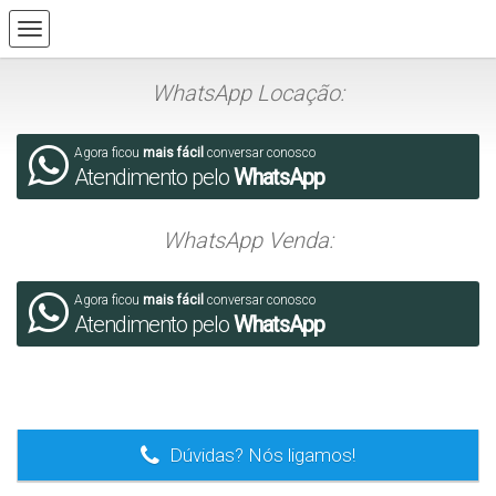
WhatsApp Locação:
Agora ficou
mais fácil
conversar conosco
Atendimento pelo
WhatsApp
WhatsApp Venda:
Agora ficou
mais fácil
conversar conosco
Atendimento pelo
WhatsApp
.
Dúvidas? Nós ligamos!