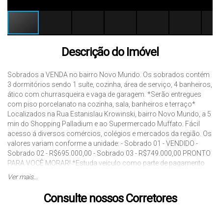
Descrição do Imóvel
Sobrados a VENDA no bairro Novo Mundo. Os sobrados contém
3 dormitórios sendo 1 suíte, cozinha, área de serviço, 4 banheiros,
ático com churrasqueira e vaga de garagem. *Serão entregues
com piso porcelanato na cozinha, sala, banheiros e terraço*
Localizados na Rua Estanislau Krowinski, bairro Novo Mundo, a 5
min do Shopping Palladium e ao Supermercado Muffato. Fácil
acesso á diversos comércios, colégios e mercados da região. Os
valores variam conforme a unidade: - Sobrado 01 - VENDIDO -
Sobrado 02 - R$695.000,00 - Sobrado 03 - R$749.000,00 PRONTO
PARA VOCÊ MORAR! *Estuda veiculo como parte de pagamento
sob avaliação* *Valores sujeito a alteração sem aviso prévio *
Ver mais...
Para maiores informações entre em contato e agende uma visita
com um de nossos corretores. J07485
Consulte nossos Corretores