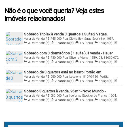
Não é o que você queria? Veja estes
imóveis relacionados!
Sobrado Triplex à venda 3 Quartos 1 Suíte 2 Vagas,
Valor de Venda
R$
745.000
Rua Clóvis Beviláqua Sobrinho, 1057,
Uberaba, Curitiba - SO0284.
3
Dormitório(s)
,
1
Banheiro(s)
,
1
Suíte(s)
,
2
Vaga(s)
,
SB02, 81570-170, Uberaba, Curitiba, Paraná, Brasil
Útil:
146
.00
m²
Sobrado com 3 dormitórios ( 1 suíte ), à venda - Hauer
Valor de Venda
R$
730.000
Rua Oliveira Viana, 1589, 03, 81630-070,
3
Dormitório(s)
,
3
Banheiro(s)
,
1
Suíte(s)
,
1
Vaga(s)
,
Hauer, Curitiba, Paraná, Brasil
Útil:
130
.00
m²
Sobrado de 3 quartos está no bairro Portão em
Valor de Venda
R$
650.000
Rua Itacolomi, 81070-150, Portão,
condomínio fechado
3
Dormitório(s)
,
2
Banheiro(s)
,
1
Suíte(s)
,
3
Vaga(s)
,
Curitiba, Paraná, Brasil
Útil:
141
.00
m²
Sobrado 3 quartos à venda, 95 m² - Novo Mundo -
Valor de Venda
R$
689.000
Rua Ildefonso Stockler de Franca, 1004,
Curitiba/PR
3
Dormitório(s)
,
3
Banheiro(s)
,
1
Suíte(s)
,
2
Vaga(s)
,
SB., 81020-040, Novo Mundo, Curitiba, Paraná, Brasil
Útil:
95
.00
m²