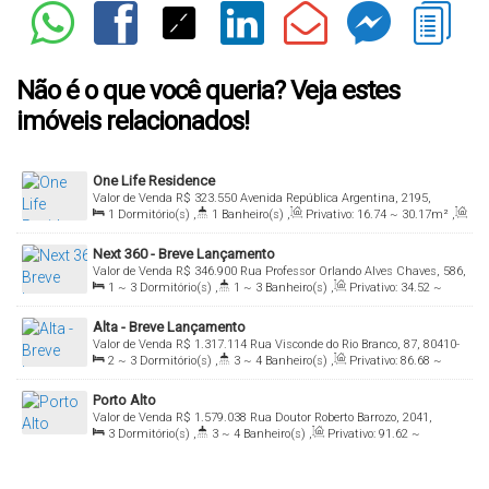
Não é o que você queria? Veja estes
imóveis relacionados!
One Life Residence
Valor de Venda
R$
323.550
Avenida República Argentina, 2195,
1
Dormitório(s)
,
1
Banheiro(s)
,
Privativo:
16
.74
~ 30
.17
m²
,
80610-260, Portão, Curitiba, Paraná, Brasil
Total:
16
.74
m²
,
Útil:
16
.74
~ 23
.78
m²
Next 360 - Breve Lançamento
Valor de Venda
R$
346.900
Rua Professor Orlando Alves Chaves, 586,
1 ~ 3
Dormitório(s)
,
1 ~ 3
Banheiro(s)
,
Privativo:
34
.52
~
81320-250, Portão, Curitiba, Paraná, Brasil
171
.73
m²
,
Total:
34
.52
m²
,
Útil:
34
.52
~ 171
.73
m²
Alta - Breve Lançamento
Valor de Venda
R$
1.317.114
Rua Visconde do Rio Branco, 87, 80410-
2 ~ 3
Dormitório(s)
,
3 ~ 4
Banheiro(s)
,
Privativo:
86
.68
~
000, Mercês, Curitiba, Paraná, Brasil
334
.42
m²
,
2 ~ 3
Suíte(s)
,
Total:
86
.00
m²
,
1 ~ 3
Vaga(s)
,
Porto Alto
Útil:
86
.00
~ 243
.00
m²
Valor de Venda
R$
1.579.038
Rua Doutor Roberto Barrozo, 2041,
3
Dormitório(s)
,
3 ~ 4
Banheiro(s)
,
Privativo:
91
.62
~
80810-090, Mercês, Curitiba, Paraná, Brasil
267
.44
m²
,
1 ~ 3
Suíte(s)
,
Total:
91
.62
m²
,
2 ~ 3
Vaga(s)
,
Útil:
91
.62
~ 267
.44
m²