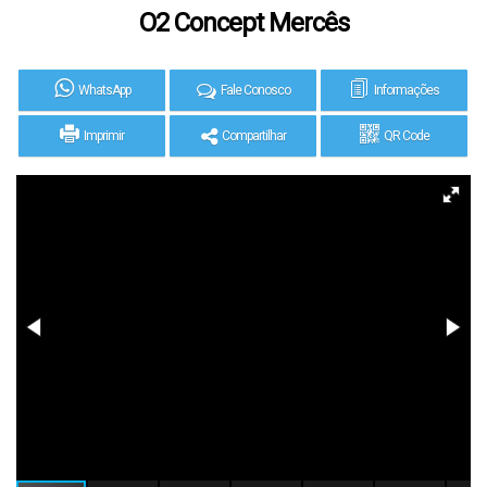
O2 Concept Mercês
WhatsApp
Fale Conosco
Informações
Imprimir
Compartilhar
QR Code