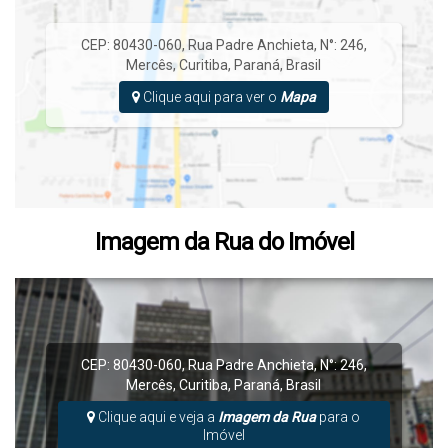
CEP: 80430-060
,
Rua Padre Anchieta
,
N°:
246
,
Mercês
,
Curitiba
,
Paraná
,
Brasil
Clique aqui para ver o
Mapa
Imagem da Rua do Imóvel
CEP: 80430-060
,
Rua Padre Anchieta
,
N°:
246
,
Mercês
,
Curitiba
,
Paraná
,
Brasil
Clique aqui e veja a
Imagem da Rua
para o
Imóvel