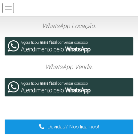
WhatsApp Locação:
Agora ficou
mais fácil
conversar conosco
Atendimento pelo
WhatsApp
WhatsApp Venda:
Agora ficou
mais fácil
conversar conosco
Atendimento pelo
WhatsApp
.
Dúvidas? Nós ligamos!