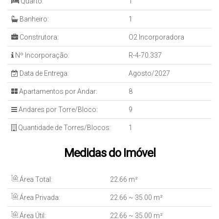
Quarto:
1
Banheiro:
1
Construtora:
O2 Incorporadora
Nº Incorporação:
R-4-70.337
Data de Entrega:
Agosto/2027
Apartamentos por Andar:
8
Andares por Torre/Bloco:
9
Quantidade de Torres/Blocos:
1
Medidas do Imóvel
Área Total:
22
.66
m²
Área Privada:
22
.66
~ 35
.00
m²
Área Útil:
22
.66
~ 35
.00
m²