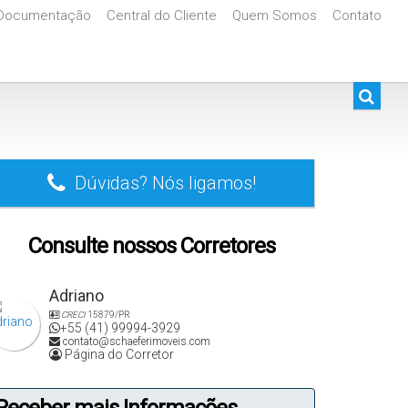
Documentação
Central do Cliente
Quem Somos
Contato
De R$500.000 Até R$1.000.000
.
Dúvidas? Nós ligamos!
Consulte nossos Corretores
Adriano
CRECI
15879/PR
+55 (41) 99994-3929
contato@schaeferimoveis.com
Página do Corretor