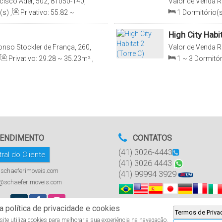
cisco Ader, 502, 81050-140,
Valor de Venda
R
l
Bacacheri, Curiti
(s)
,
Privativo:
55
.82
~
1
Dormitório(s
Total:
26
.68
m²
,
1
Vaga(s)
,
Total:
23
.43
m
High City Habi
onso Stockler de França, 260,
Valor de Venda
R
raná, Brasil
Novo Mundo, Curi
Privativo:
29
.28
~ 35
.23
m²
,
1 ~ 3
Dormitór
l:
17
.12
~ 31
.35
m²
71
.57
m²
,
Total
ENDIMENTO
CONTATOS
(41) 3026-4443
ral do Cliente
(41) 3026 4443
schaeferimoveis.com
(41) 99994 3929
a@schaeferimoveis.com
 política de privacidade e cookies
Termos de Priva
ite utiliza cookies para melhorar a sua experiência na navegação.