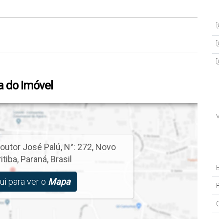
 do Imóvel
outor José Palú
,
N°:
272
,
Novo
itiba
,
Paraná
,
Brasil
ui para ver o
Mapa
B