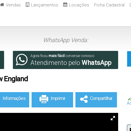
Vendas
Lançamentos
Locações
Ficha Cadastral
WhatsApp Venda:
Agora ficou
mais fácil
conversar conosco
Atendimento pelo
WhatsApp
 England
Informações
Imprimir
Compartilhar