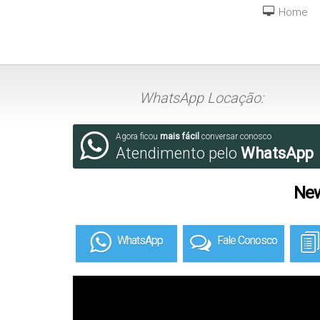
Home
WhatsApp Locação:
Agora ficou
mais fácil
conversar conosco
Atendimento pelo
WhatsApp
New
WhatsApp
Fale Conosco