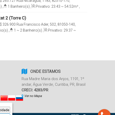
$
265.727
Rua Nicarágua, 1183, 82510-170,
ba, Paraná, Brasil
)
,
1
Banheiro(s)
,
Privativo:
23
.43
~ 54
.52
m²
,
²
,
Útil:
23
.43
~ 54
.52
m²
tat 2 (Torre C)
$
326.900
Rua Francisco Ader, 502, 81050-140,
tiba, Paraná, Brasil
io(s)
,
1 ~ 2
Banheiro(s)
,
Privativo:
29
.37
~
:
29
.37
m²
,
Útil:
29
.37
~ 71
.57
m²
ONDE ESTAMOS
Rua Madre Maria dos Anjos
,
1191
,
1º
andar
,
Água Verde
,
Curitiba
,
PR
,
Brasil
CRECI: 4283/PR
Ver no Mapa
cidade