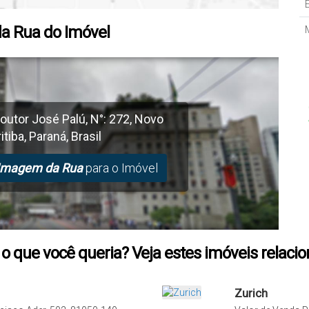
a Rua do Imóvel
outor José Palú
,
N°:
272
,
Novo
itiba
,
Paraná
,
Brasil
Imagem da Rua
para o Imóvel
o que você queria? Veja estes imóveis relaci
Zurich