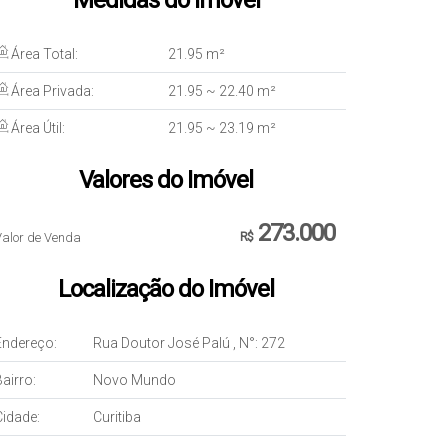
Medidas do Imóvel
Área Total:
21
.95
m²
Área Privada:
21
.95
~ 22
.40
m²
Área Útil:
21
.95
~ 23
.19
m²
Valores do Imóvel
273.000
Valor de Venda
R$
Localização do Imóvel
Endereço:
Rua Doutor José Palú
,
N°:
272
airro:
Novo Mundo
Cidade:
Curitiba