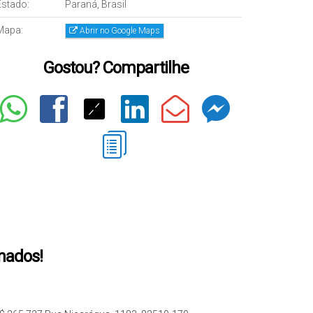
Estado:
Paraná, Brasil
Mapa:
Abrir no Google Maps
Gostou? Compartilhe
onados!