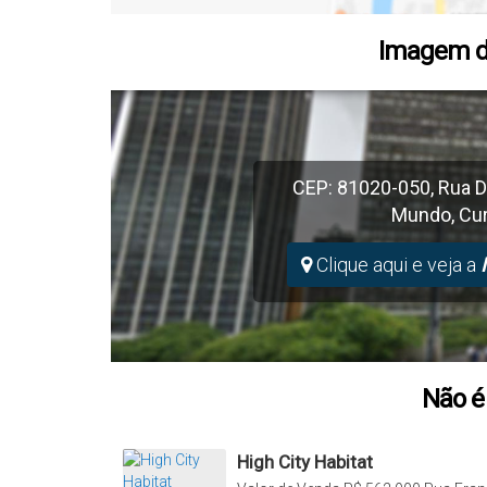
Imagem d
CEP: 81020-050
,
Rua D
Mundo
,
Cur
Clique aqui e veja a
Não é 
High City Habitat