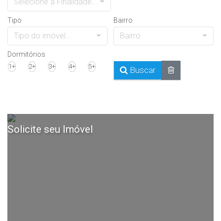
Selecione a Finalidade...
Tipo
Bairro
Tipo do imóvel...
Bairro
Dormitórios
1+
2+
3+
4+
5+
Buscar
Solicite seu Imóvel