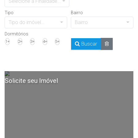
Selecione a Finalidade...
Tipo
Bairro
Tipo do imóvel...
Bairro
Dormitórios
1+
2+
3+
4+
5+
Buscar
Solicite seu Imóvel