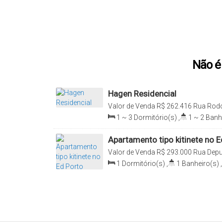
Não é 
Hagen Residencial
Valor de Venda
R$
262.416
Rua Rodo
130, Capão Raso, Curitiba, Paraná, B
1 ~ 3
Dormitório(s)
,
1 ~ 2
Banh
72
.64
m²
,
Total:
24
.64
m²
,
Útil:
2
Apartamento tipo kitinete no E
Curitiba/PR
Valor de Venda
R$
293.000
Rua Depu
Apto 502, 80530-280, Juvevê, Curitiba
1
Dormitório(s)
,
1
Banheiro(s)
,