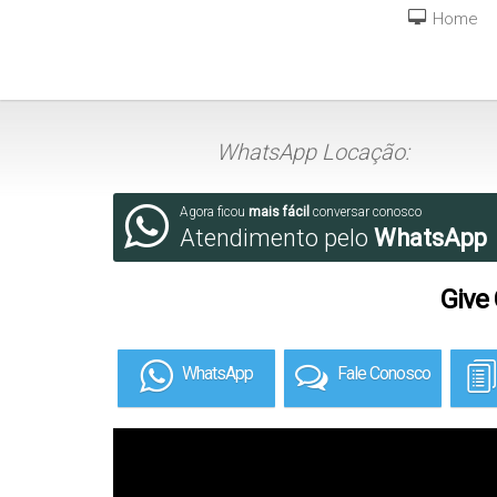
Home
WhatsApp Locação:
Agora ficou
mais fácil
conversar conosco
Atendimento pelo
WhatsApp
Give 
WhatsApp
Fale Conosco