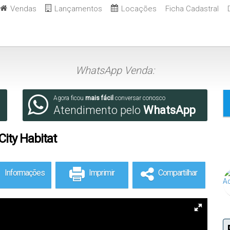
Vendas
Lançamentos
Locações
Ficha Cadastral
WhatsApp Venda:
Agora ficou
mais fácil
conversar conosco
Atendimento pelo
WhatsApp
City Habitat
Informações
Imprimir
Compartilhar