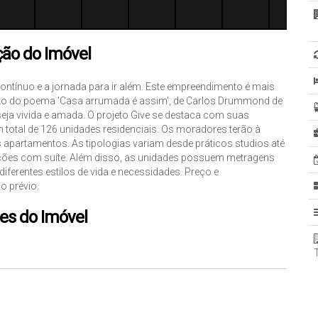
ção do Imóvel
 contínuo e a jornada para ir além. Este empreendimento é mais
rito do poema 'Casa arrumada é assim', de Carlos Drummond de
ja vivida e amada. O projeto Give se destaca com suas
 total de 126 unidades residenciais. Os moradores terão à
s apartamentos. As tipologias variam desde práticos studios até
pções com suíte. Além disso, as unidades possuem metragens
iferentes estilos de vida e necessidades. Preço e
o prévio.
es do Imóvel