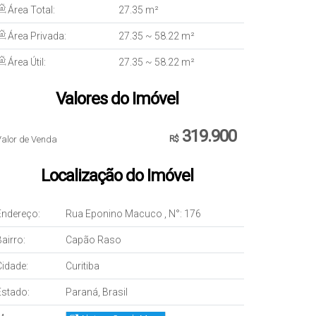
Área Total:
27
.35
m²
Área Privada:
27
.35
~ 58
.22
m²
Área Útil:
27
.35
~ 58
.22
m²
Valores do Imóvel
319.900
Valor de Venda
R$
Localização do Imóvel
Endereço:
Rua Eponino Macuco
,
N°:
176
airro:
Capão Raso
Cidade:
Curitiba
Estado:
Paraná, Brasil