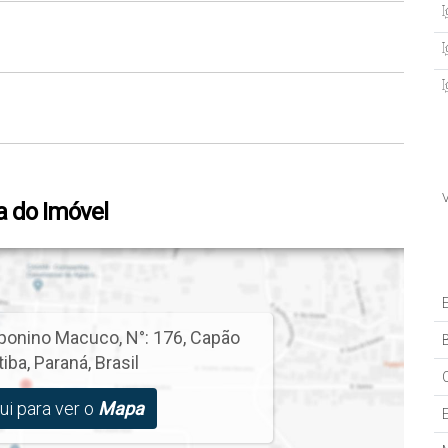
 do Imóvel
ponino Macuco
,
N°:
176
,
Capão
B
tiba
,
Paraná
,
Brasil
ui para ver o
Mapa