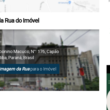
a Rua do Imóvel
ponino Macuco
,
N°:
176
,
Capão
tiba
,
Paraná
,
Brasil
Imagem da Rua
para o Imóvel