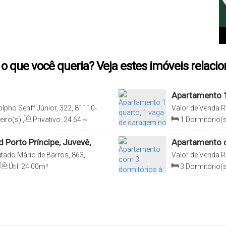
o que você queria? Veja estes imóveis relaci
Apartamento 1
Príncipe, Juve
lpho Senff Júnior, 322, 81110-
Valor de Venda
R
rasil
Apto 205, 80530-2
eiro(s)
,
Privativo:
24
.64
~
1
Dormitório(s
4
.64
~ 72
.64
m²
d Porto Príncipe, Juvevê,
Apartamento c
460.000,00 - 
tado Mário de Barros, 863,
Valor de Venda
R
, Paraná, Brasil
Bloco 6 - Vaga 28
Útil:
24
.00
m²
3
Dormitório(s