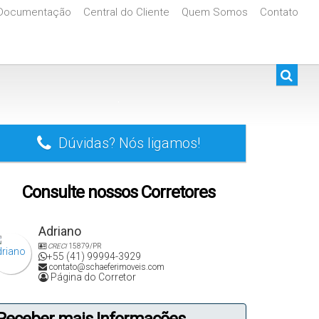
Documentação
Central do Cliente
Quem Somos
Contato
De R$500.000 Até R$1.000.000
.
Dúvidas? Nós ligamos!
Consulte nossos Corretores
Adriano
CRECI
15879/PR
+55 (41) 99994-3929
contato@schaeferimoveis.com
Página do Corretor