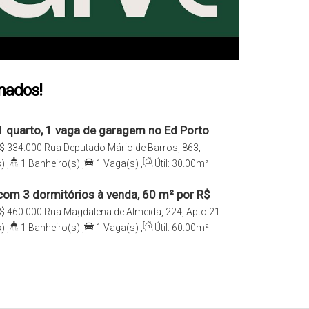
onados!
 quarto, 1 vaga de garagem no Ed Porto
vê, Curitiba/PR
$
334.000
Rua Deputado Mário de Barros, 863,
80, Juvevê, Curitiba, Paraná, Brasil
)
,
1
Banheiro(s)
,
1
Vaga(s)
,
Útil:
30
.00
m²
om 3 dormitórios à venda, 60 m² por R$
Capão Raso - Curitiba/PR
$
460.000
Rua Magdalena de Almeida, 224, Apto 21
4, 81130-260, Capão Raso, Curitiba, Paraná, Brasil
)
,
1
Banheiro(s)
,
1
Vaga(s)
,
Útil:
60
.00
m²