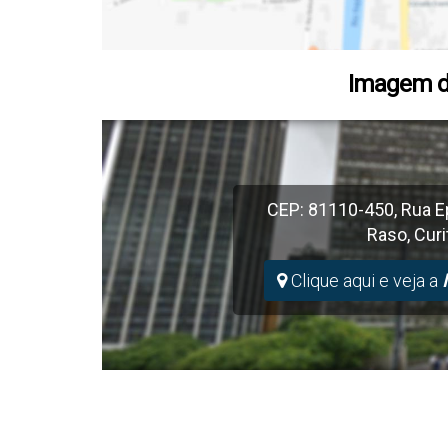
Imagem d
CEP: 81110-450
,
Rua E
Raso
,
Curi
Clique aqui e veja a