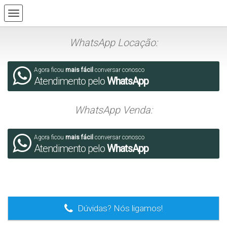
WhatsApp Locação:
Agora ficou
mais fácil
conversar conosco
Atendimento pelo
WhatsApp
WhatsApp Venda:
Agora ficou
mais fácil
conversar conosco
Atendimento pelo
WhatsApp
.
Dúvidas? Nós ligamos!