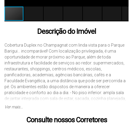
Descrição do Imóvel
Cobertura Duplex no Champagnat com linda vista para o Parque
Barigui... incomparável! Com localização privilegiada, é uma
oportunidade de morar próximo ao Parque, além de toda
infraestrutura e facilidade de serviços ao redor: supermercados,
restaurantes, shoppings, centros médicos, escolas,
panificadoras, academias, agências bancárias, cafés e a
Faculdade Evangélica, a uma distância que pode ser percorrida a
pé. Os ambientes estão dispostos de maneira a oferecer
praticidade e conforto ao dia a dia: - No piso inferior: ampla sala
de jantar integrada com sala de estar, sacada, cozinha planejada,
área de serviço, 3 quartos com armários, sendo 1 suíte com
Ver mais...
closet. - No piso superior, uma espaçosa área gourmet com
churrasqueira, wc e um terraço com vista espetacular! Um
Consulte nossos Corretores
verdadeiro convite para receber amigos e familiares. O
condomínio oferece portaria e confortável área de lazer: salão de