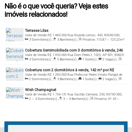
Não é o que você queria? Veja estes
imóveis relacionados!
Terrasse Lilas
Valor de Venda
R$
1.690.000
Rua Ricardo Lemos, 445, 80540-030,
3
Dormitório(s)
,
3
Banheiro(s)
,
Privativo:
115
.87
~ 125
.22
m²
Ahú, Curitiba, Paraná, Brasil
,
1
Suíte(s)
,
Total:
119
.53
m²
,
2 ~ 3
Vaga(s)
,
Útil:
119
.53
~
Cobertura Semimobiliada com 3 dormitórios à venda, 246
149
.71
m²
Valor de Venda
R$
1.950.000
Rua Dom Pedro I, 1025, AP 601, 80620-
m² por R$ 1.950.000 - Água Verde - Curitiba/PR
3
Dormitório(s)
,
5
Banheiro(s)
,
1
Suíte(s)
,
2
Vaga(s)
,
130, Água Verde, Curitiba, Paraná, Brasil
Útil:
246
.00
m²
Cobertura com 2 dormitórios à venda, 142 m² por R$
Valor de Venda
R$
1.290.000
Rua Professor Pedro Viriato Parigot de
1.290.000,00 - Ecoville - Curitiba/PR
2
Dormitório(s)
,
3
Banheiro(s)
,
1
Suíte(s)
,
2
Vaga(s)
,
Souza, 3288, Torre A, 81200-452, Ecoville, Curitiba, Paraná, Brasil
Útil:
142
.00
m²
Wish Champagnat
Valor de Venda
R$
1.754.131
Rua Gastão Câmara, 200, 80730-300,
2 ~ 3
Dormitório(s)
,
3 ~ 4
Banheiro(s)
,
Privativo:
91
.33
~
Bigorrilho, Curitiba, Paraná, Brasil
231
.93
m²
,
2 ~ 3
Suíte(s)
,
Total:
91
.33
m²
,
2 ~ 3
Vaga(s)
,
Útil:
91
.33
~ 231
.93
m²