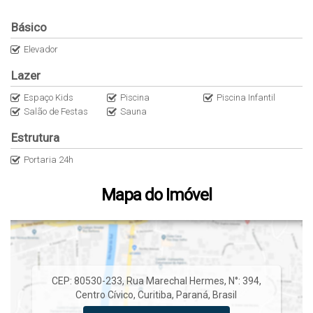
Básico
Elevador
Lazer
Espaço Kids
Piscina
Piscina Infantil
Salão de Festas
Sauna
Estrutura
Portaria 24h
Mapa do Imóvel
CEP: 80530-233
,
Rua Marechal Hermes
,
N°:
394
,
Centro Cívico
,
Curitiba
,
Paraná
,
Brasil