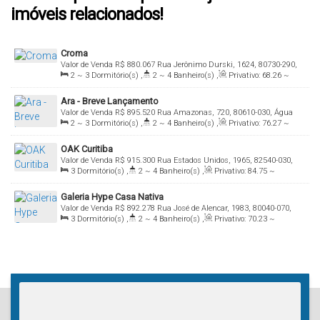
imóveis relacionados!
Croma
Valor de Venda
R$
880.067
Rua Jerônimo Durski, 1624, 80730-290,
2 ~ 3
Dormitório(s)
,
2 ~ 4
Banheiro(s)
,
Privativo:
68
.26
~
Bigorrilho, Curitiba, Paraná, Brasil
154
.13
m²
,
1 ~ 3
Suíte(s)
,
Total:
68
.26
m²
,
1 ~ 2
Vaga(s)
,
Ara - Breve Lançamento
Útil:
68
.26
~ 154
.13
m²
Valor de Venda
R$
895.520
Rua Amazonas, 720, 80610-030, Água
2 ~ 3
Dormitório(s)
,
2 ~ 4
Banheiro(s)
,
Privativo:
76
.27
~
Verde, Curitiba, Paraná, Brasil
255
.19
m²
,
1 ~ 3
Suíte(s)
,
Total:
76
.00
m²
,
1 ~ 4
Vaga(s)
,
OAK Curitiba
Útil:
76
.00
~ 255
.19
m²
Valor de Venda
R$
915.300
Rua Estados Unidos, 1965, 82540-030,
3
Dormitório(s)
,
2 ~ 4
Banheiro(s)
,
Privativo:
84
.75
~
Boa Vista, Curitiba, Paraná, Brasil
154
.16
m²
,
1 ~ 3
Suíte(s)
,
Total:
84
.75
m²
,
2
Vaga(s)
,
Útil:
Galeria Hype Casa Nativa
84
.75
~ 154
.16
m²
Valor de Venda
R$
892.278
Rua José de Alencar, 1983, 80040-070,
3
Dormitório(s)
,
2 ~ 4
Banheiro(s)
,
Privativo:
70
.23
~
Juvevê, Curitiba, Paraná, Brasil
107
.95
m²
,
1 ~ 3
Suíte(s)
,
Total:
70
.23
m²
,
1 ~ 2
Vaga(s)
,
Útil:
70
.23
~ 155
.55
m²