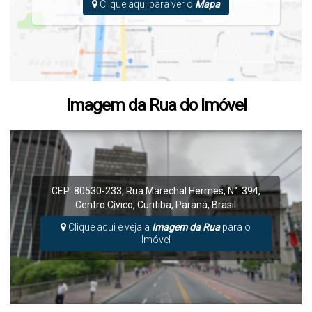
Clique aqui para ver o
Mapa
Imagem da Rua do Imóvel
CEP: 80530-233
,
Rua Marechal Hermes
,
N°:
394
,
Centro Cívico
,
Curitiba
,
Paraná
,
Brasil
Clique aqui e veja a
Imagem da Rua
para o
Imóvel