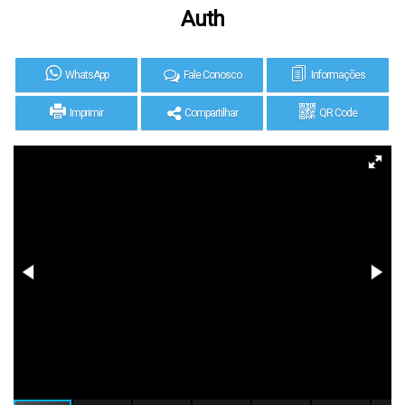
Auth
WhatsApp
Fale Conosco
Informações
Imprimir
Compartilhar
QR Code