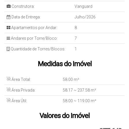
Construtora:
Vanguard
Data de Entrega:
Julho/2026
Apartamentos por Andar:
8
Andares por Torre/Bloco:
7
Quantidade de Torres/Blocos:
1
Medidas do Imóvel
Área Total:
58
.00
m²
Área Privada:
58
.17
~ 237
.58
m²
Área Útil:
58
.00
~ 119
.00
m²
Valores do Imóvel