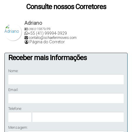
Consulte nossos Corretores
Adriano
CRECI
15879/PR
+55 (41) 99994-3929
contato@schaeferimoveis.com
Página do Corretor
Receber mais Informações
Nome:
Email:
Telefone:
Mensagem: