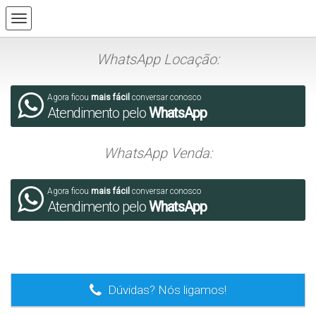
WhatsApp Locação:
Agora ficou
mais fácil
conversar conosco
Atendimento pelo
WhatsApp
WhatsApp Venda:
Agora ficou
mais fácil
conversar conosco
Atendimento pelo
WhatsApp
.
Dúvidas? Nós ligamos!