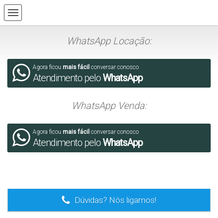
WhatsApp Locação:
Agora ficou
mais fácil
conversar conosco
Atendimento pelo
WhatsApp
WhatsApp Venda:
Agora ficou
mais fácil
conversar conosco
Atendimento pelo
WhatsApp
.
Dúvidas? Nós ligamos!