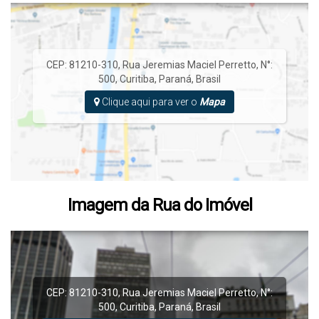
CEP: 81210-310
,
Rua Jeremias Maciel Perretto
,
N°:
500
,
Curitiba
,
Paraná
,
Brasil
Clique aqui para ver o
Mapa
Imagem da Rua do Imóvel
CEP: 81210-310
,
Rua Jeremias Maciel Perretto
,
N°:
500
,
Curitiba
,
Paraná
,
Brasil