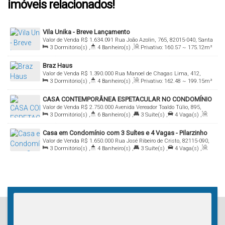
imóveis relacionados!
Vila Unika - Breve Lançamento
Valor de Venda
R$
1.634.091
Rua João Azolin, 765, 82015-040, Santa
3
Dormitório(s)
,
4
Banheiro(s)
,
Privativo:
160
.57
~ 175
.12
m²
Felicidade, Curitiba, Paraná, Brasil
,
3
Suíte(s)
,
Total:
160
.00
m²
,
2
Vaga(s)
,
Útil:
160
.00
m²
Braz Haus
Valor de Venda
R$
1.390.000
Rua Manoel de Chagas Lima, 412,
3
Dormitório(s)
,
4
Banheiro(s)
,
Privativo:
162
.48
~ 199
.15
m²
82300-350, São Braz, Curitiba, Paraná, Brasil
,
3
Suíte(s)
,
Total:
162
.48
m²
,
2
Vaga(s)
,
Útil:
162
.48
~
CASA CONTEMPORÂNEA ESPETACULAR NO CONDOMÍNIO
199
.15
m²
Valor de Venda
R$
2.750.000
Avenida Vereador Toaldo Túlio, 895,
GIARDINO DI LUCCA NO CORAÇÃO DE SANTA FELICIDADE
3
Dormitório(s)
,
6
Banheiro(s)
,
3
Suíte(s)
,
4
Vaga(s)
,
82320-010, Santa Felicidade, Curitiba, Paraná, Brasil
Útil:
313
.00
m²
Casa em Condomínio com 3 Suítes e 4 Vagas - Pilarzinho
Valor de Venda
R$
1.650.000
Rua José Ribeiro de Cristo, 82115-090,
3
Dormitório(s)
,
4
Banheiro(s)
,
3
Suíte(s)
,
4
Vaga(s)
,
Pilarzinho, Curitiba, Paraná, Brasil
Útil:
235
.00
m²