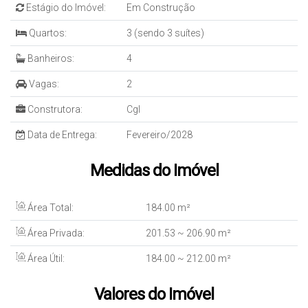
Estágio do Imóvel:
Em Construção
Quartos:
3 (sendo 3 suítes)
Banheiros:
4
Vagas:
2
Construtora:
Cgl
Data de Entrega:
Fevereiro/2028
Medidas do Imóvel
Área Total:
184
.00
m²
Área Privada:
201
.53
~ 206
.90
m²
Área Útil:
184
.00
~ 212
.00
m²
Valores do Imóvel