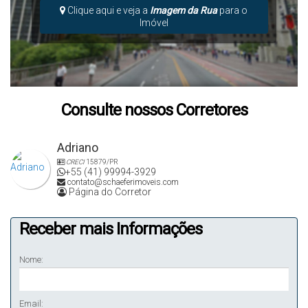
Clique aqui e veja a
Imagem da Rua
para o
Imóvel
Consulte nossos Corretores
Adriano
CRECI
15879/PR
+55 (41) 99994-3929
contato@schaeferimoveis.com
Página do Corretor
Receber mais Informações
Nome:
Email: