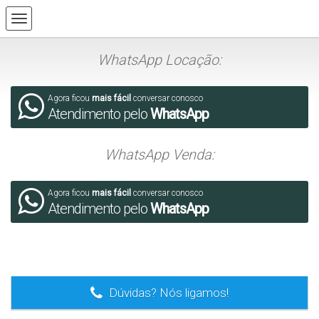
WhatsApp Locação:
Agora ficou
mais fácil
conversar conosco
Atendimento pelo
WhatsApp
WhatsApp Venda:
Agora ficou
mais fácil
conversar conosco
Atendimento pelo
WhatsApp
.
Dúvidas? Nós ligamos!