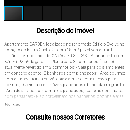
Descrição do Imóvel
Apartamento GARDEN localizado no renomado Edifício Evolve no
coração do bairro Cristo Rei com 180m² privativos de muita
elegância e modernidade. CARACTERÍSTICAS: - Apartamento com
87m² + 92m² de garden; - Planta para 3 dormitórios (1 suíte)
atualmente revertido em 2 dormitórios; - Sala para dois ambientes
em conceito aberto; - 2 banheiros com planejados; - Área gourmet
com churrasqueira a carvão, pia e armário com acesso para
cozinha; - Cozinha com móveis planejados e bancada em granito;
- Área de serviço com armários planejados; - Janelas dos quartos
com persianas; - Piso porcelanato nos banheiros, cozinha e área
do garden; - Piso laminado nos quartos e sala; - Acabamentos em
Ver mais...
gesso; - LED - 2 vagas de garagem cobertas. *ESTUDA PERMUTA
*Permanecem no imóvel os móveis planejados fixos. Além de
Consulte nossos Corretores
desfrutar de um condomínio exclusivo a localização é excelente,
de frente para o Mcdonald s, próximo ao Jardim Botânico,