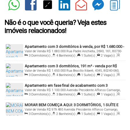
Não é o que você queria? Veja estes
imóveis relacionados!
Apartamento com 3 dormitórios à venda, por R$ 1.680.000 -
Valor de Venda
R$
1.680.000
Rua Padre Anchieta, 2690, 161, 80730-
Bigorrilho - Curitiba/PR
3
Dormitório(s)
,
4
Banheiro(s)
,
1
Suíte(s)
,
2
Vaga(s)
,
000, Bigorrilho, Curitiba, Paraná, Brasil
Útil:
182
.00
m²
Apartamento com 3 dormitórios, 191 m² - venda por R$
Valor de Venda
R$
1.650.000
Rua Brasílio Itiberê, 4345, 80240-060,
1.650.000,00 ou aluguel por R$ 7.200,00/mês - Água Verde -
3
Dormitório(s)
,
4
Banheiro(s)
,
1
Suíte(s)
,
2
Vaga(s)
,
Água Verde, Curitiba, Paraná, Brasil
Curitiba/PR
Útil:
191
.00
m²
Apartamento em fase final de acabamento com 3
Valor de Venda
R$
1.100.000
Avenida Presidente Affonso Camargo,
dormitórios à venda, 81 m² por R$ 1.100.000 - Cristo Rei -
3
Dormitório(s)
,
3
Banheiro(s)
,
1
Suíte(s)
,
1
Vaga(s)
,
1773, 80050-370, Cristo Rei, Curitiba, Paraná, Brasil
Curitiba/PR
Útil:
81
.00
m²
MORAR BEM COMEÇA AQUI: 3 DORMITÓRIOS, 1 SUÍTE E
Valor de Venda
R$
979.480
Avenida Presidente Affonso Camargo,
TUDO O QUE VOCÊ PRECISA!
3
Dormitório(s)
,
2
Banheiro(s)
,
1
Suíte(s)
,
1
Vaga(s)
,
1773, 2607 - 3Q, 80050-370, Cristo Rei, Curitiba, Paraná, Brasil
Útil:
77
.00
m²