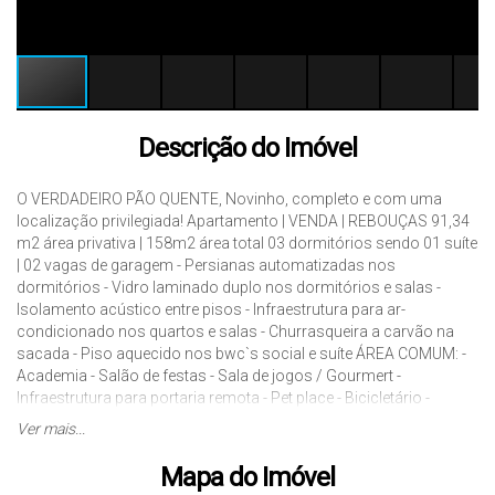
Descrição do Imóvel
O VERDADEIRO PÃO QUENTE, Novinho, completo e com uma
localização privilegiada! Apartamento | VENDA | REBOUÇAS 91,34
m2 área privativa | 158m2 área total 03 dormitórios sendo 01 suíte
| 02 vagas de garagem - Persianas automatizadas nos
dormitórios - Vidro laminado duplo nos dormitórios e salas -
Isolamento acústico entre pisos - Infraestrutura para ar-
condicionado nos quartos e salas - Churrasqueira a carvão na
sacada - Piso aquecido nos bwc`s social e suíte ÁREA COMUM: -
Academia - Salão de festas - Sala de jogos / Gourmert -
Infraestrutura para portaria remota - Pet place - Bicicletário -
Sistema de monitoramento CFTV - vagas para visitantes - vaga
Ver mais...
para carro elétrico. Agende sua visita e não perca essa
oportunidade!
Mapa do Imóvel