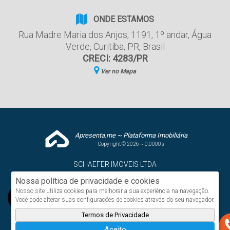
ONDE ESTAMOS
Rua Madre Maria dos Anjos
,
1191
,
1º andar
,
Água
Verde
,
Curitiba
,
PR
,
Brasil
CRECI: 4283/PR
Ver no Mapa
Apresenta.me ~ Plataforma Imobiliária
Copyright © 2026 ~ 0.0000s
SCHAEFER IMOVEIS LTDA
www.schaeferimoveis.com
Nossa política de privacidade e cookies
Nosso site utiliza cookies para melhorar a sua experiência na navegação.
Você pode alterar suas configurações de cookies através do seu navegador.
Termos de Privacidade
Aceito