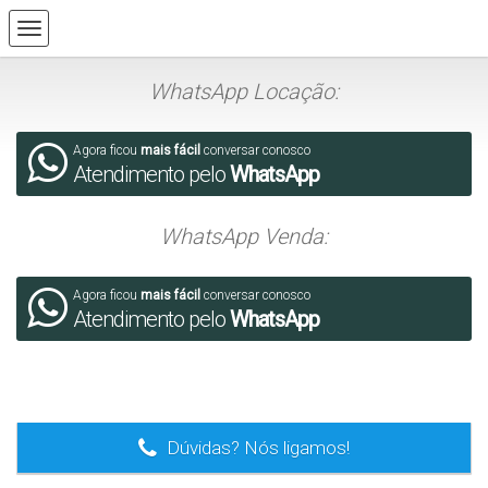
WhatsApp Locação:
Agora ficou
mais fácil
conversar conosco
Atendimento pelo
WhatsApp
WhatsApp Venda:
Agora ficou
mais fácil
conversar conosco
Atendimento pelo
WhatsApp
.
Dúvidas? Nós ligamos!