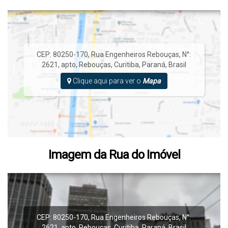
CEP: 80250-170
,
Rua Engenheiros Rebouças
,
N°:
2621
,
apto
,
Rebouças
,
Curitiba
,
Paraná
,
Brasil
Clique aqui para ver o
Mapa
Imagem da Rua do Imóvel
CEP: 80250-170
,
Rua Engenheiros Rebouças
,
N°:
2621
,
apto
,
Rebouças
,
Curitiba
,
Paraná
,
Brasil