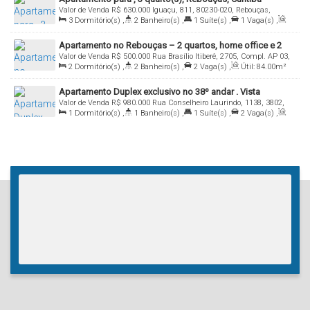
Valor de Venda
R$
630.000
Iguaçu, 811, 80230-020, Rebouças,
3
Dormitório(s)
,
2
Banheiro(s)
,
1
Suíte(s)
,
1
Vaga(s)
,
Curitiba, Paraná, Brasil
Útil:
89
.00
m²
Apartamento no Rebouças – 2 quartos, home office e 2
Valor de Venda
R$
500.000
Rua Brasílio Itiberê, 2705, Compl. AP 03,
vagas
2
Dormitório(s)
,
2
Banheiro(s)
,
2
Vaga(s)
,
Útil:
84
.00
m²
80250-160, Rebouças, Curitiba, Paraná, Brasil
Apartamento Duplex exclusivo no 38º andar . Vista
Valor de Venda
R$
980.000
Rua Conselheiro Laurindo, 1138, 3802,
espetacular com 2 vagas
1
Dormitório(s)
,
1
Banheiro(s)
,
1
Suíte(s)
,
2
Vaga(s)
,
80060-100, Centro, Curitiba, Paraná, Brasil
Útil:
80
.00
m²