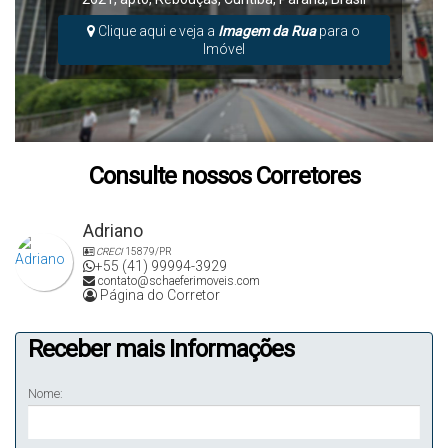
Clique aqui e veja a
Imagem da Rua
para o
Imóvel
Consulte nossos Corretores
Adriano
CRECI
15879/PR
+55 (41) 99994-3929
contato@schaeferimoveis.com
Página do Corretor
Receber mais Informações
Nome: