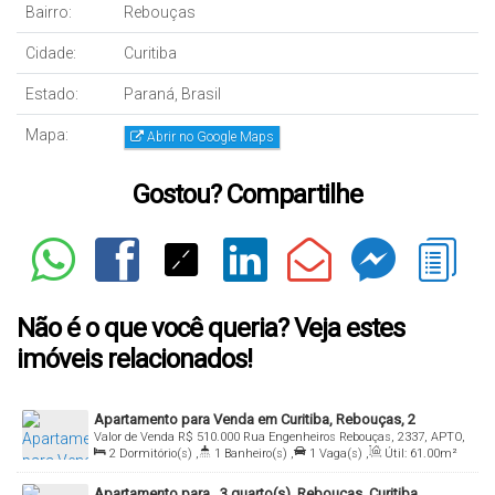
Bairro:
Rebouças
Cidade:
Curitiba
Estado:
Paraná, Brasil
Mapa:
Abrir no Google Maps
Gostou? Compartilhe
Não é o que você queria? Veja estes
imóveis relacionados!
Apartamento para Venda em Curitiba, Rebouças, 2
Valor de Venda
R$
510.000
Rua Engenheiros Rebouças, 2337, APTO,
dormitórios, 1 banheiro, 1 vaga
2
Dormitório(s)
,
1
Banheiro(s)
,
1
Vaga(s)
,
Útil:
61
.00
m²
80230-040, Rebouças, Curitiba, Paraná, Brasil
Apartamento para , 3 quarto(s), Rebouças, Curitiba