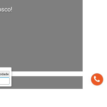
sco!
cidade