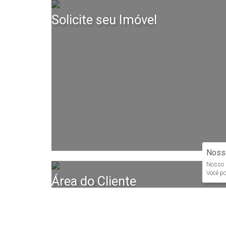
Solicite seu Imóvel
Nossa
Nosso s
Você po
Área do Cliente