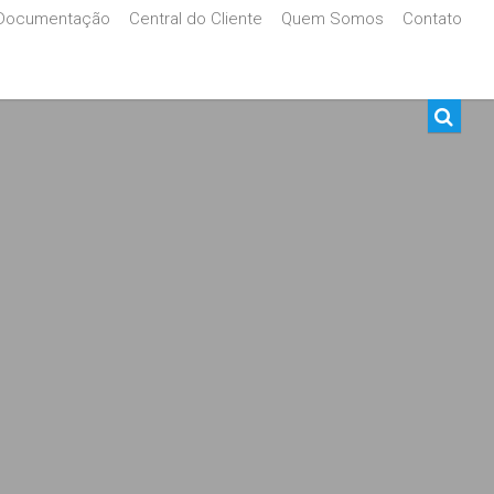
Documentação
Central do Cliente
Quem Somos
Contato
De R$500.000 Até R$1.000.000