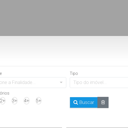
e
Tipo
one a Finalidade...
Tipo do imóvel...
órios
2+
3+
4+
5+
Buscar