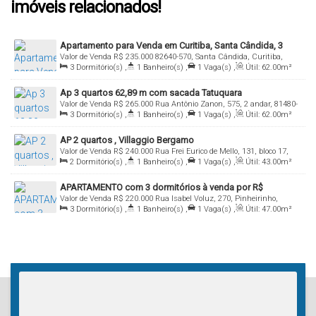
imóveis relacionados!
Apartamento para Venda em Curitiba, Santa Cândida, 3
Valor de Venda
R$
235.000
82640-570, Santa Cândida, Curitiba,
dormitórios, 1 banheiro, 1 vaga
3
Dormitório(s)
,
1
Banheiro(s)
,
1
Vaga(s)
,
Útil:
62
.00
m²
Paraná, Brasil
Ap 3 quartos 62,89 m com sacada Tatuquara
Valor de Venda
R$
265.000
Rua Antônio Zanon, 575, 2 andar, 81480-
3
Dormitório(s)
,
1
Banheiro(s)
,
1
Vaga(s)
,
Útil:
62
.00
m²
150, Tatuquara, Curitiba, Paraná, Brasil
AP 2 quartos , Villaggio Bergamo
Valor de Venda
R$
240.000
Rua Frei Eurico de Mello, 131, bloco 17,
2
Dormitório(s)
,
1
Banheiro(s)
,
1
Vaga(s)
,
Útil:
43
.00
m²
81250-615, Campo Comprido, Curitiba, Paraná, Brasil
APARTAMENTO com 3 dormitórios à venda por R$
Valor de Venda
R$
220.000
Rua Isabel Voluz, 270, Pinheirinho,
220.000,00 no bairro Pinheirinho - CURITIBA / PR
3
Dormitório(s)
,
1
Banheiro(s)
,
1
Vaga(s)
,
Útil:
47
.00
m²
Curitiba, Paraná, Brasil