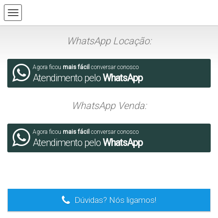
WhatsApp Locação:
Agora ficou
mais fácil
conversar conosco
Atendimento pelo
WhatsApp
WhatsApp Venda:
Agora ficou
mais fácil
conversar conosco
Atendimento pelo
WhatsApp
.
Dúvidas? Nós ligamos!