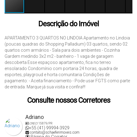
Descrição do Imóvel
APARTAMENTO 3 QUARTOS NO LINDOIA Apartamento no Lindoia
(poucas quadras do Shopping Palladium) 03 quartos, sendo 02
quartos com armários - Sala para dois ambientes - Cozinha
Gardem medindo 3x2 m2 - banheiro - 1 vaga de garagem
descoberta Esse espaçoso apartamento, fica no terreo
ensolarado Condomínio com portaria 24 horas, quadra de
esportes, playgroud e horta comunitaria Condições de
pagamento: - Aceita financiamento - Pode usar FGTS como parte
de entrada. Marque já sua visita e confira!!!
Consulte nossos Corretores
Adriano
CRECI
15879/PR
+55 (41) 99994-3929
contato@schaeferimoveis.com
Página do Corretor