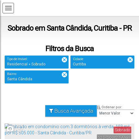
Sobrado em Santa Cândida, Curitiba - PR
Filtros da Busca
Tipo de Imóvel:
Cidade:
Residencial » Sobrado
Curitiba
Bairro:
Santa Cândida
Ordenar por:
Busca Avançada
Sobrado
523
(SO0027-AAB)