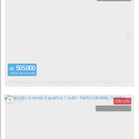
505.000
R$
Valor de Venda
CEP: 82640-220
,
Rua Francisco Zanicotti Sobrinho
,
N°:
310
,
Santa
Cândida
Curitiba
,
Paraná
,
Brasil
Sobrado
2421
(SO0287-TIM)