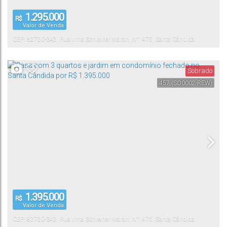
1.295.000
R$
Valor de Venda
CEP: 82720-342
,
Rua Irma Schreiner Maran
,
N°:
475
,
Santa Cândida
,
Curitiba
,
Paraná
,
Brasil
Sobrado
457
(SO0002-REW)
1.395.000
R$
Valor de Venda
CEP: 82720-342
,
Rua Irma Schreiner Maran
,
N°:
475
,
Santa Cândida
,
Curitiba
,
Paraná
,
Brasil