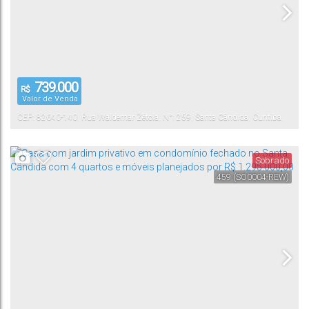
739.000
R$
Valor de Venda
CEP: 82640-140
,
Rua Waldemar Zétola
,
N°:
259
,
Santa Cândida
,
Curitiba
,
Paraná
,
Brasil
Sobrado
459
(SO0004-REW)