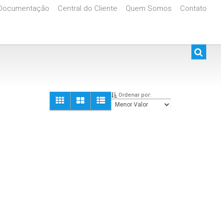
Documentação
Central do Cliente
Quem Somos
Contato
De R$500.000 Até R$1.000.000
Ordenar por: