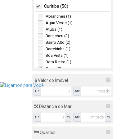
Curitiba (50)
Abranches (1)
Água Verde (1)
Atuba (1)
Bacacheri (3)
Bairro Alto (2)
Barreirinha (1)
Boa Vista (1)
Bom Retiro (1)
Cajuru (1)
Campo Comprido (1)
Valor do Imóvel
Capão da Imbuia (2)
Capão Raso (1)
De
Até
Ecoville (1)
Guabirotuba (1)
Distância do Mar
Guaíra (2)
Hauer (2)
De
m
Até
m
Jardim das Américas (1)
Novo Mundo (2)
Quartos
Pilarzinho (3)