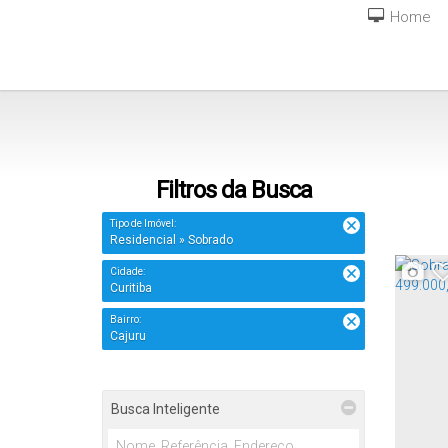
Home
Filtros da Busca
Tipo de Imóvel:
Residencial » Sobrado
Cidade:
Curitiba
Bairro:
Cajuru
Busca Inteligente