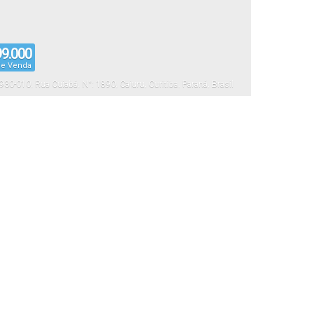
9.000
de Venda
930-010
,
Rua Cuiabá
,
N°:
1890
,
Cajuru
,
Curitiba
,
Paraná
,
Brasil