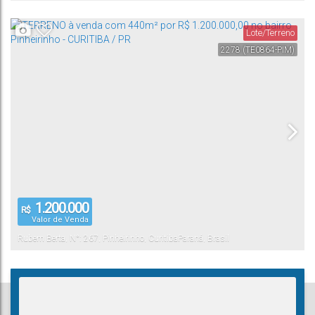
Lote/Terreno
2278
(TE0864-PIM)
1.200.000
R$
Valor de Venda
Rubem Berta
,
N°:
267
,
Pinheirinho
,
Curitiba
Paraná
,
Brasil