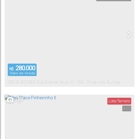
280.000
R$
Valor de Venda
CEP: 81870-320
,
Rua Emanoel Voluz
,
N°:
1301
,
Pinheirinho
,
Curitiba
,
Paraná
,
Brasil
Lote/Terreno
801