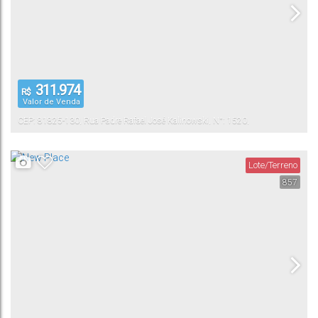
311.974
R$
Valor de Venda
CEP: 81825-130
,
Rua Padre Rafael José Kalinowski
,
N°:
1520
,
Pinheirinho
Curitiba
,
Paraná
,
Brasil
Lote/Terreno
857