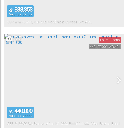
388.353
R$
Valor de Venda
CEP: 81870-450
,
Rua Antônio Skrepec Curitiba
,
N°:
985
,
Pinheirinho
Curitiba
,
Paraná
,
Brasil
Lote/Terreno
449
(TE001-WBAR)
440.000
R$
Valor de Venda
CEP: 81880-280
,
Rua Londrina
,
N°:
282
,
Pinheirinho
Curitiba
,
Paraná
,
Brasil