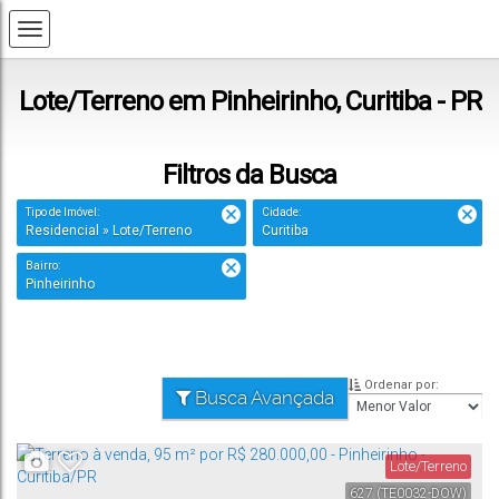
Lote/Terreno em Pinheirinho, Curitiba - PR
Filtros da Busca
Tipo de Imóvel:
Cidade:
Residencial » Lote/Terreno
Curitiba
Bairro:
Pinheirinho
Ordenar por:
Busca Avançada
Lote/Terreno
627
(TE0032-DOW)