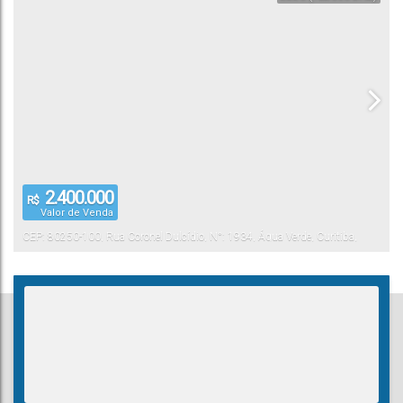
2.400.000
R$
Valor de Venda
CEP: 80250-100
,
Rua Coronel Dulcídio
,
N°:
1934
,
Água Verde
,
Curitiba
,
Paraná
,
Brasil