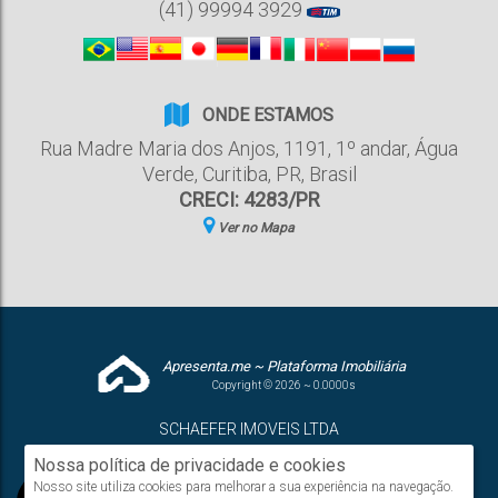
(41) 99994 3929
ONDE ESTAMOS
Rua Madre Maria dos Anjos
,
1191
,
1º andar
,
Água
Verde
,
Curitiba
,
PR
,
Brasil
CRECI: 4283/PR
Ver no Mapa
Apresenta.me ~ Plataforma Imobiliária
Copyright © 2026 ~ 0.0000s
SCHAEFER IMOVEIS LTDA
www.schaeferimoveis.com
Nossa política de privacidade e cookies
Nosso site utiliza cookies para melhorar a sua experiência na navegação.