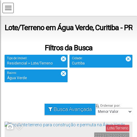
Lote/Terreno em Água Verde, Curitiba - PR
Filtros da Busca
Tipo de Imóvel:
Cidade:
Residencial » Lote/Terreno
Curitiba
Bairro:
Água Verde
Ordenar por:
Busca Avançada
Lote/Terreno
2223
(TE2303-DXB)