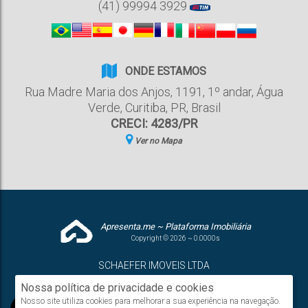
(41) 99994 3929
ONDE ESTAMOS
Rua Madre Maria dos Anjos
,
1191
,
1º andar
,
Água
Verde
,
Curitiba
,
PR
,
Brasil
CRECI: 4283/PR
Ver no Mapa
Apresenta.me ~ Plataforma Imobiliária
Copyright © 2026 ~ 0.0000s
SCHAEFER IMOVEIS LTDA
www.schaeferimoveis.com
Nossa política de privacidade e cookies
Nosso site utiliza cookies para melhorar a sua experiência na navegação.