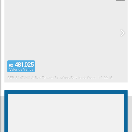
481.025
R$
Valor de Venda
CEP: 81670-010
,
Rua Tenente Francisco Ferreira de Souza
,
N°:
2215
,
Hauer
Curitiba
,
Paraná
,
Brasil