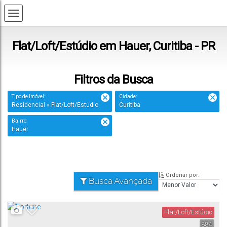
Flat/Loft/Estúdio em Hauer, Curitiba - PR
Filtros da Busca
Tipo de Imóvel:
Cidade:
Residencial » Flat/Loft/Estúdio
Curitiba
Bairro:
Hauer
Ordenar por:
Busca Avançada
Flat/Loft/Estúdio
884