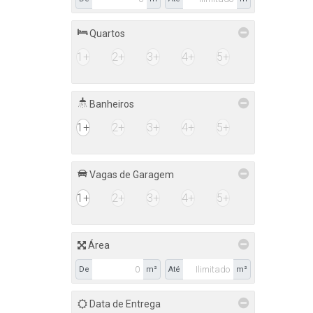
Quartos
1+
2+
3+
4+
5+
Banheiros
1+
2+
3+
4+
5+
Vagas de Garagem
1+
2+
3+
4+
5+
Área
De
m²
Até
m²
Data de Entrega