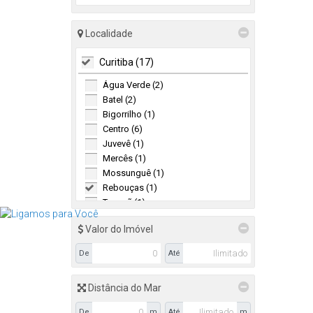
Localidade
Curitiba (17)
Água Verde (2)
Batel (2)
Bigorrilho (1)
Centro (6)
Juvevê (1)
Mercês (1)
Mossunguê (1)
Rebouças (1)
Tarumã (1)
Vila Izabel (1)
Valor do Imóvel
De
Até
Distância do Mar
De
m
Até
m