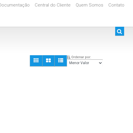
Documentação
Central do Cliente
Quem Somos
Contato
De R$500.000 Até R$1.000.000
Ordenar por: