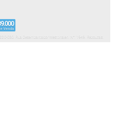
9.000
de Venda
220-030
,
Rua Desembargador Westphalen
,
N°:
1949
,
Rebouças
,
,
Paraná
,
Brasil