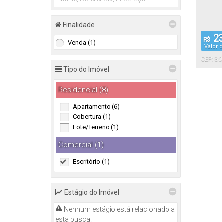
Finalidade
23
R$
Venda (1)
Valor 
CEP: 80
Curitiba
Tipo do Imóvel
Residencial (8)
Apartamento (6)
Cobertura (1)
Lote/Terreno (1)
Comercial (1)
Escritório (1)
Estágio do Imóvel
Nenhum estágio está relacionado a
esta busca.