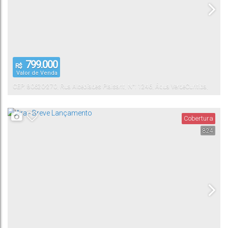
799.000
R$
Valor de Venda
CEP: 80620-270
,
Rua Alcebíades Plaisant
,
N°:
1246
,
Água Verde
Curitiba
,
Paraná
,
Brasil
Cobertura
824