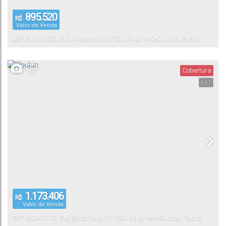
895.520
R$
Valor de Venda
CEP: 80610-030
,
Rua Amazonas
,
N°:
720
,
Água Verde
Curitiba
,
Paraná
,
Brasil
Cobertura
861
1.173.406
R$
Valor de Venda
CEP: 80240-110
,
Rua Bento Viana
,
N°:
744
,
Água Verde
Curitiba
,
Paraná
,
Brasil