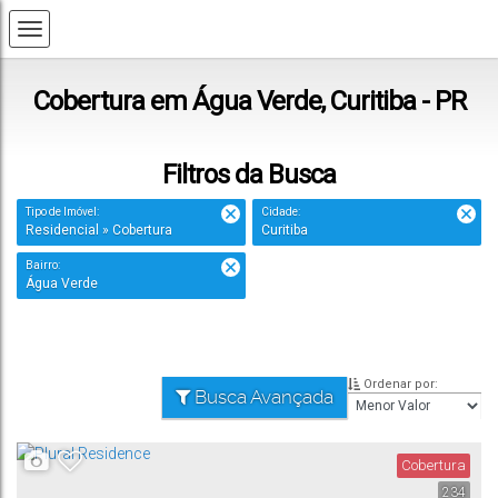
Cobertura em Água Verde, Curitiba - PR
Filtros da Busca
Tipo de Imóvel:
Cidade:
Residencial » Cobertura
Curitiba
Bairro:
Água Verde
Ordenar por:
Busca Avançada
Cobertura
234