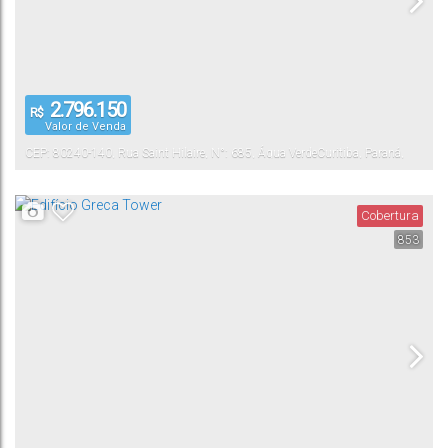
2.796.150
R$
Valor de Venda
CEP: 80240-140
,
Rua Saint Hilaire
,
N°:
685
,
Água Verde
Curitiba
,
Paraná
,
Brasil
Cobertura
853