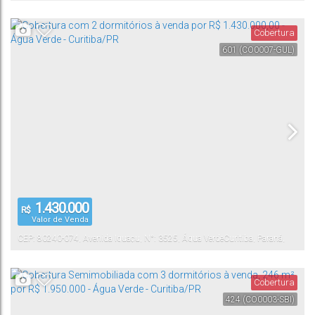
Cobertura
601
(CO0007-GUL)
1.430.000
R$
Valor de Venda
CEP: 80240-074
,
Avenida Iguaçu
,
N°:
3525
,
Água Verde
Curitiba
,
Paraná
,
Brasil
Cobertura
424
(CO0003-SBI)