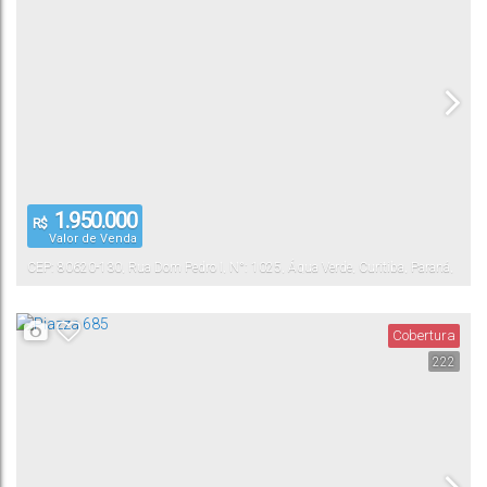
1.950.000
R$
Valor de Venda
CEP: 80620-130
,
Rua Dom Pedro I
,
N°:
1025
,
Água Verde
,
Curitiba
,
Paraná
,
Brasil
Cobertura
222