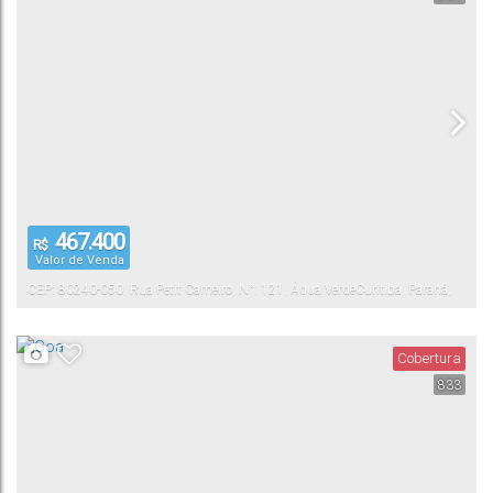
467.400
R$
Valor de Venda
CEP: 80240-050
,
Rua Petit Carneiro
,
N°:
121
,
Água Verde
Curitiba
,
Paraná
,
Brasil
Cobertura
833