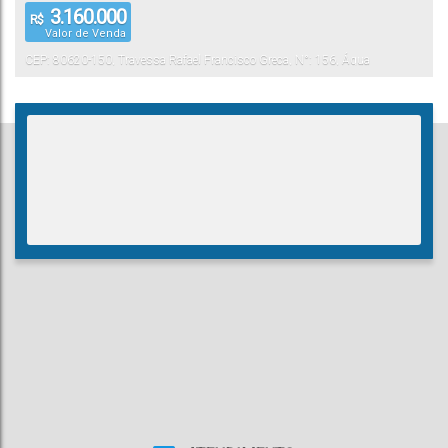
3.160.000
R$
Valor de Venda
CEP: 80620-150
,
Travessa Rafael Francisco Greca
,
N°:
156
,
Água
Verde
Curitiba
,
Paraná
,
Brasil