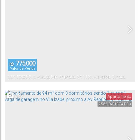
775.000
R$
Valor de Venda
CEP: 80620-010
,
Avenida Rep. Argentina
,
N°:
1160
,
Vila Izabel
,
Curitiba
,
Paraná
,
Brasil
Apartamento
2562
(AP1874-FD-)