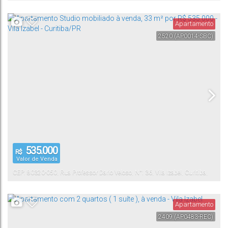
Apartamento
2520
(AP0014-SBC)
535.000
R$
Valor de Venda
CEP: 80320-050
,
Rua Professor Dario Veloso
,
N°:
36
,
Vila Izabel
,
Curitiba
,
Paraná
,
Brasil
Apartamento
2409
(AP0483-REC)