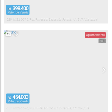
398.400
R$
Valor de Venda
CEP: 80320-070
,
Rua Professor Sebastião Paraná
,
N°:
217
,
Vila Izabel
,
Curitiba
,
Paraná
,
Brasil
Apartamento
781
454.003
R$
Valor de Venda
CEP: 80320-070
,
Rua Professor Sebastião Paraná
,
N°:
624
,
Vila
Izabel
Curitiba
,
Paraná
,
Brasil