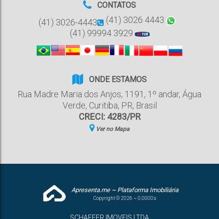
CONTATOS
(41) 3026 4443
(41) 3026-4443
(41) 99994 3929
ONDE ESTAMOS
Rua Madre Maria dos Anjos
,
1191
,
1º andar
,
Água
Verde
,
Curitiba
,
PR
,
Brasil
CRECI: 4283/PR
Ver no Mapa
Apresenta.me ~ Plataforma Imobiliária
Copyright © 2026 ~ 0.0000s
SCHAEFER IMOVEIS LTDA