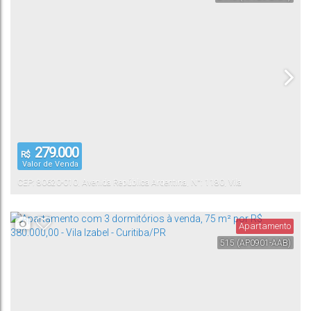
279.000
R$
Valor de Venda
CEP: 80620-010
,
Avenida República Argentina
,
N°:
1180
,
Vila
Izabel
Curitiba
,
Paraná
,
Brasil
Apartamento
515
(AP0901-AAB)