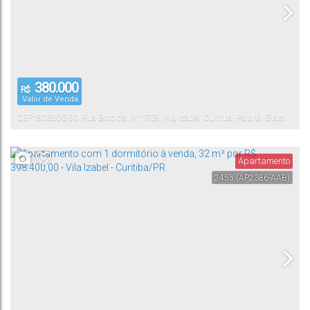
380.000
R$
Valor de Venda
CEP: 80320-260
,
Rua Bororós
,
N°:
708
,
Vila Izabel
,
Curitiba
,
Paraná
,
Brasil
Apartamento
2455
(AP2386-AAB)