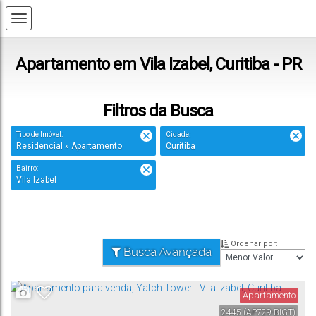
Apartamento em Vila Izabel, Curitiba - PR
Filtros da Busca
Tipo de Imóvel:
Cidade:
Residencial » Apartamento
Curitiba
Bairro:
Vila Izabel
Ordenar por:
Busca Avançada
Apartamento
2445
(AP729-BIGT)