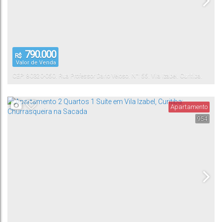
790.000
R$
Valor de Venda
CEP: 80320-050
,
Rua Professor Dario Veloso
,
N°:
55
,
Vila Izabel
,
Curitiba
,
Paraná
,
Brasil
Apartamento
954