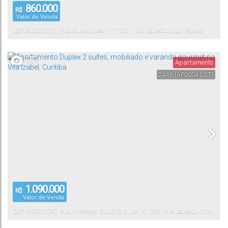
860.000
R$
Valor de Venda
CEP: 80320-210
,
Rua Guararapes
,
N°:
1261
,
Vila Izabel
Curitiba
,
Paraná
,
Brasil
Apartamento
2446
(AP0004-LOT)
1.090.000
R$
Valor de Venda
CEP: 80320-030
,
Rua Professor Guido Straube
,
N°:
222
,
Vila Izabel
Curitiba
,
Paraná
,
Brasil