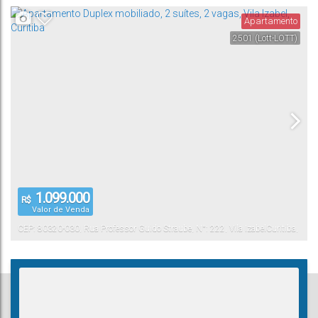
Apartamento
2501
(Lott-LOTT)
1.099.000
R$
Valor de Venda
CEP: 80320-030
,
Rua Professor Guido Straube
,
N°:
222
,
Vila Izabel
Curitiba
,
Paraná
,
Brasil