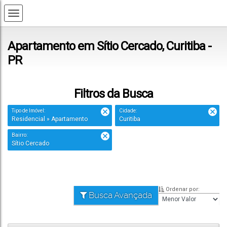
Apartamento em Sítio Cercado, Curitiba -
PR
Filtros da Busca
Tipo de Imóvel:
Cidade:
Residencial » Apartamento
Curitiba
Bairro:
Sítio Cercado
Ordenar por:
Busca Avançada