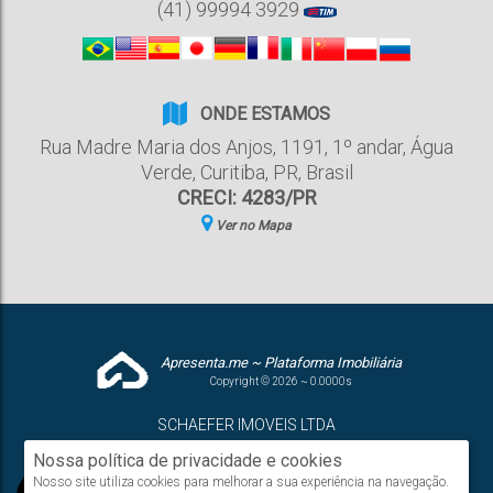
(41) 99994 3929
ONDE ESTAMOS
Rua Madre Maria dos Anjos
,
1191
,
1º andar
,
Água
Verde
,
Curitiba
,
PR
,
Brasil
CRECI: 4283/PR
Ver no Mapa
Apresenta.me ~ Plataforma Imobiliária
Copyright © 2026 ~ 0.0000s
SCHAEFER IMOVEIS LTDA
www.schaeferimoveis.com
Nossa política de privacidade e cookies
Nosso site utiliza cookies para melhorar a sua experiência na navegação.