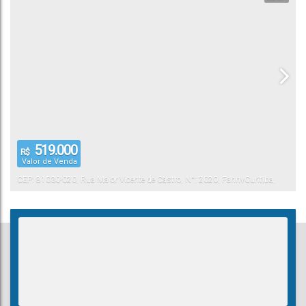
519.000
R$
Valor de Venda
CEP: 81030-020
,
Rua Major Vicente de Castro
,
N°:
2020
,
Fanny
Curitiba
,
Paraná
,
Brasil