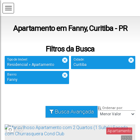
Apartamento em Fanny, Curitiba - PR
Filtros da Busca
Tipo de Imóvel:
Cidade:
Residencial » Apartamento
Curitiba
Bairro:
Fanny
Ordenar por:
Busca Avançada
Apartamento
2207