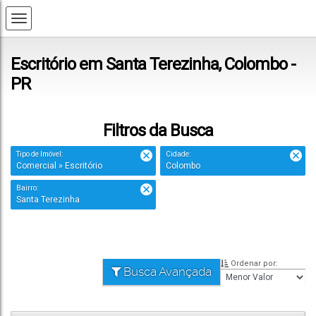
Escritório em Santa Terezinha, Colombo -
PR
Filtros da Busca
Tipo de Imóvel:
Cidade:
Comercial » Escritório
Colombo
Bairro:
Santa Terezinha
Ordenar por:
Busca Avançada