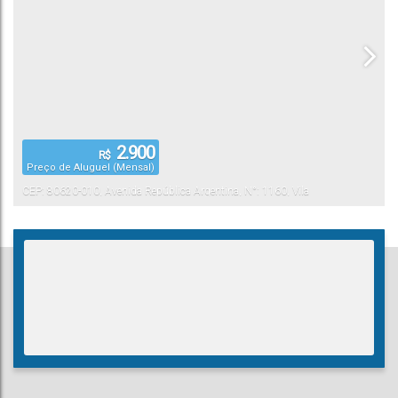
2.900
R$
Preço de Aluguel (Mensal)
CEP: 80620-010
,
Avenida República Argentina
,
N°:
1160
,
Vila
Izabel
Curitiba
,
Paraná
,
Brasil