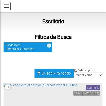
Escritório
Filtros da Busca
Tipo de Imóvel:
Comercial » Escritório
Ordenar por:
Busca Avançada
Escritório
2274
(SA706-BIGT)