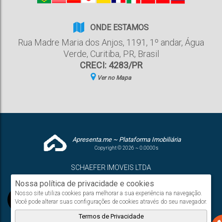
ONDE ESTAMOS
Rua Madre Maria dos Anjos
,
1191
,
1º andar
,
Água
Verde
,
Curitiba
,
PR
,
Brasil
CRECI: 4283/PR
Ver no Mapa
Apresenta.me ~ Plataforma Imobiliária
Copyright © 2026 ~ 0.0000s
SCHAEFER IMOVEIS LTDA
www.schaeferimoveis.com
Nossa política de privacidade e cookies
Nosso site utiliza cookies para melhorar a sua experiência na navegação.
Você pode alterar suas configurações de cookies através do seu navegador.
Termos de Privacidade